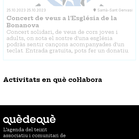
25.10.2023
25.10.2023
Sarrià-Sant Gervasi
Concert de veus a l'Església de la
Bonanova
Concert solidari, de veus de cors joves i
adults, on sota el sostre d'una església
podràs sentir cançons acompanyades d'un
teclat. Entrada gratuïta, pots fer un donatiu.
Activitats en què col·labora
L’agenda del teixit
associatiu i comunitari de