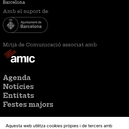
Barcelona
Amb el suport de:
Mitjà de Comunicació associat amb:
Menú
Agenda
principal
Notícies
Entitats
Festes majors
Menú
Inicia sessió
del
Aquesta web utilitza cookies pròpies i de tercers amb
Menú