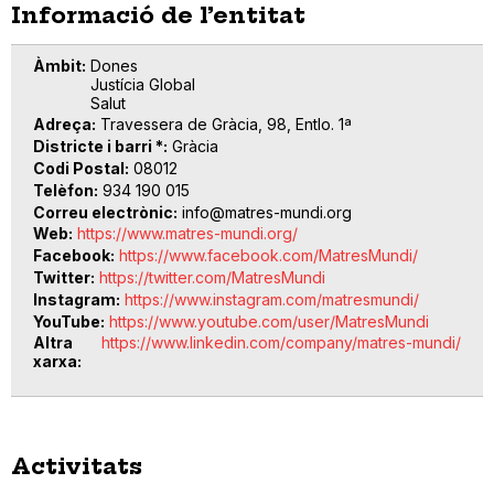
Informació de l’entitat
Àmbit
Dones
Justícia Global
Salut
Adreça
Travessera de Gràcia, 98, Entlo. 1ª
Districte i barri *
Gràcia
Codi Postal
08012
Telèfon
934 190 015
Correu electrònic
info@matres-mundi.org
Web
https://www.matres-mundi.org/
Facebook
https://www.facebook.com/MatresMundi/
Twitter
https://twitter.com/MatresMundi
Instagram
https://www.instagram.com/matresmundi/
YouTube
https://www.youtube.com/user/MatresMundi
Altra
https://www.linkedin.com/company/matres-mundi/
xarxa
Activitats