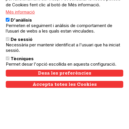
se.
de Cookies fent clic al botó de Més informació.
Més informació
D'anàlisis
Permeten el seguiment i anàlisis de comportament de
l’usuari de webs a les quals estan vinculades.
Activitats en què col·labora
De sessió
Necessària per mantenir identificat a l'usuari que ha iniciat
sessió.
Tècniques
Permet desar l'opció escollida en aquesta configuració.
Desa les preferències
L’agenda del teixit
associatiu i comunitari de
Accepta totes les Cookies
Withdraw consent
Barcelona
Amb el suport de: