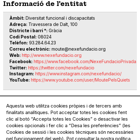
Informació de l’entitat
Àmbit
Diversitat funcional i discapacitats
Adreça
Travessera de Dalt, 100
Districte i barri *
Gràcia
Codi Postal
08024
Telèfon
93.284.64.23
Correu electrònic
moute@nexefundacio.org
Web
http://www.nexefundacio.org
Facebook
https://www.facebook.com/NexeFundacioPrivada
Twitter
https://twitter.com/nexefundacio
Instagram
https://www.instagram.com/nexefundacio/
YouTube
https://www.youtube.com/user/MoutePelsQuiets
Aquesta web utilitza cookies pròpies i de tercers amb
Activitats
finalitats analítiques. Pot acceptar totes les cookies fent
clic al botó “Accepta totes les Cookies” o desactivar les
cookies opcionals i fer clic a “Desa les preferències” (les
Cookies de sessió i les cookies tècniques són necessàries
No hi ha cap activitat pendent de realitzar-
pel funcionament del web). Pot consultar la nostra política