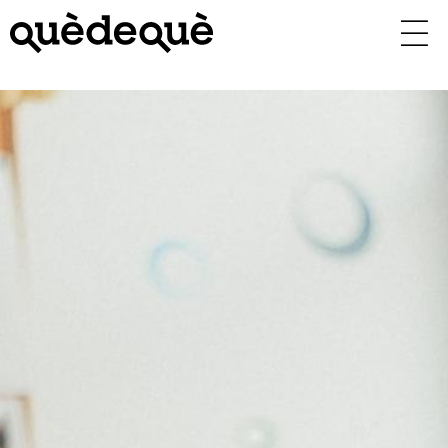
Vés
al
contingut