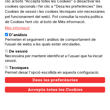
clic al botó “Accepta totes les Cookies” o desactivar les
cookies opcionals i fer clic a “Desa les preferències” (les
Cookies de sessió i les cookies tècniques són necessàries
pel funcionament del web). Pot consultar la nostra política
de Cookies fent clic al botó de Més informació.
Més informació
D'anàlisis
Permeten el seguiment i anàlisis de comportament de
l’usuari de webs a les quals estan vinculades.
29.10.2025
29.10.2025
Sants-Montjuïc
De sessió
Fòrum Reimagina el teu consum
Necessària per mantenir identificat a l'usuari que ha iniciat
alimentari + Tast de xocolates
sessió.
Un espai per conèixer alternatives
Tècniques
sostenibles que podem trobar a la ciutat de
Permet desar l'opció escollida en aquesta configuració.
Barcelona i fer un tast de xocolata!
Desa les preferències
Accepta totes les Cookies
Withdraw consent
Activitats en què col·labora