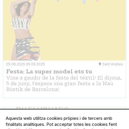
05.06.2025
05.06.2025
Sant Andreu
Festa: La super model ets tu
Vine a gaudir de la festa del tèxtil! El dijous,
5 de juny, t’espera una gran festa a la Nau
Bòstik de Barcelona!
Aquesta web utilitza cookies pròpies i de tercers amb
finalitats analítiques. Pot acceptar totes les cookies fent