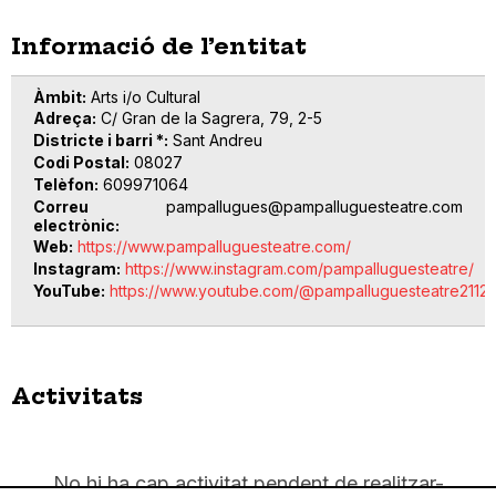
Informació de l’entitat
Àmbit
Arts i/o Cultural
Adreça
C/ Gran de la Sagrera, 79, 2-5
Districte i barri *
Sant Andreu
Codi Postal
08027
Telèfon
609971064
Correu
pampallugues@pampalluguesteatre.com
electrònic
Web
https://www.pampalluguesteatre.com/
Instagram
https://www.instagram.com/pampalluguesteatre/
YouTube
https://www.youtube.com/@pampalluguesteatre2112
Activitats
No hi ha cap activitat pendent de realitzar-