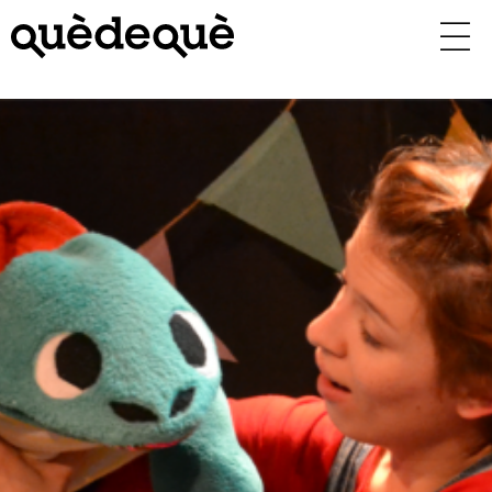
Vés
al
contingut