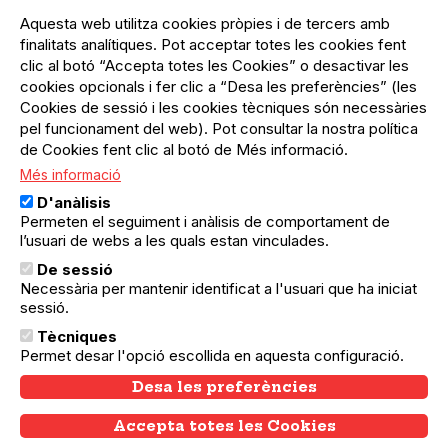
se.
Aquesta web utilitza cookies pròpies i de tercers amb
finalitats analítiques. Pot acceptar totes les cookies fent
clic al botó “Accepta totes les Cookies” o desactivar les
cookies opcionals i fer clic a “Desa les preferències” (les
Cookies de sessió i les cookies tècniques són necessàries
Activitats en què col·labora
pel funcionament del web). Pot consultar la nostra política
de Cookies fent clic al botó de Més informació.
Més informació
D'anàlisis
Permeten el seguiment i anàlisis de comportament de
l’usuari de webs a les quals estan vinculades.
De sessió
L’agenda del teixit
Necessària per mantenir identificat a l'usuari que ha iniciat
associatiu i comunitari de
sessió.
Barcelona
Tècniques
Amb el suport de:
Permet desar l'opció escollida en aquesta configuració.
Desa les preferències
Accepta totes les Cookies
Withdraw consent