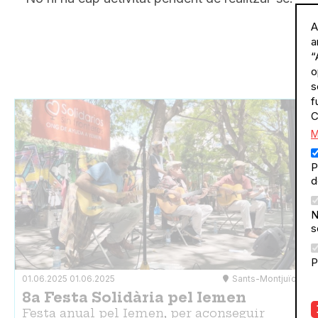
A
a
“
o
s
f
C
M
P
d
N
s
P
01.06.2025
01.06.2025
Sants-Montjuïc
8a Festa Solidària pel Iemen
Festa anual pel Iemen, per aconseguir