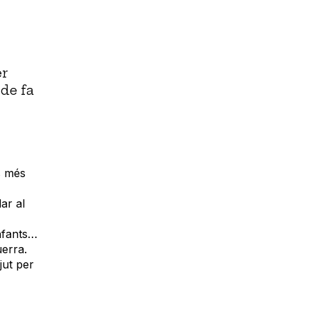
er
de fa
s més
ar al
infants…
uerra.
ut per