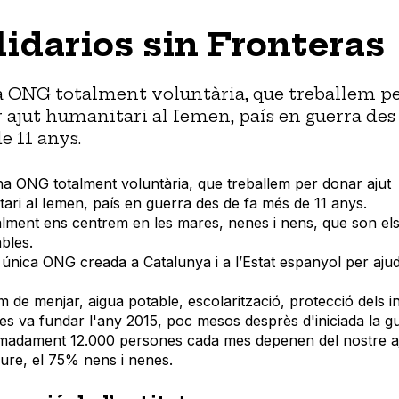
lidarios sin Fronteras
a ONG totalment voluntària, que treballem p
 ajut humanitari al Iemen, país en guerra des 
e 11 anys.
 ONG totalment voluntària, que treballem per donar ajut
ari al Iemen, país en guerra des de fa més de 11 anys.
lment ens centrem en les mares, nenes i nens, que son el
bles.
única ONG creada a Catalunya i a l’Estat espanyol per ajud
 de menjar, aigua potable, escolarització, protecció dels 
s va fundar l'any 2015, poc mesos desprès d'iniciada la g
madament 12.000 persones cada mes depenen del nostre aj
ure, el 75% nens i nenes.