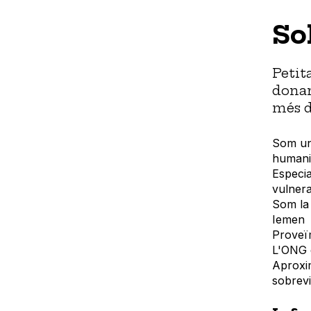
So
Petit
donar
més d
Som una
humanit
Especia
vulnera
Som la 
Iemen
Proveïm
L'ONG e
Aproxi
sobrevi