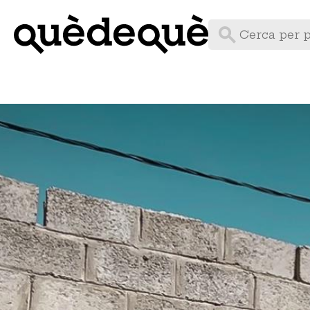
Vés
al
contingut