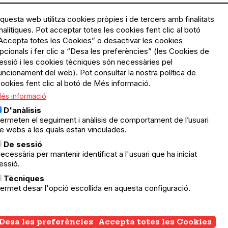
questa web utilitza cookies pròpies i de tercers amb finalitats
nalítiques. Pot acceptar totes les cookies fent clic al botó
Accepta totes les Cookies” o desactivar les cookies
pcionals i fer clic a “Desa les preferències” (les Cookies de
essió i les cookies tècniques són necessàries pel
uncionament del web). Pot consultar la nostra política de
ookies fent clic al botó de Més informació.
és informació
D'anàlisis
ermeten el seguiment i anàlisis de comportament de l’usuari
e webs a les quals estan vinculades.
De sessió
ecessària per mantenir identificat a l'usuari que ha iniciat
essió.
Tècniques
ermet desar l'opció escollida en aquesta configuració.
07.06.2026
07.06.2026
Sants-Montjuïc
9a Festa Solidària pel Iemen
Desa les preferències
Accepta totes les Cookies
Wi
Festa Solidària pel Iemen a l'aire lliure, en