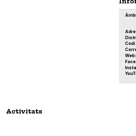
Info
Àmbi
Adre
Distr
Codi
Corr
Web
Face
Inst
YouT
Activitats