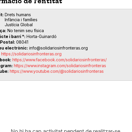
rmació de l’entitat
t
Drets humans
Infància i famílies
Justícia Global
ça
No tenim seu física
icte i barri *
Horta-Guinardó
 Postal
08041
eu electrònic
info@solidariosinfronteras.org
https://solidariosinfronteras.org
book
https://www.facebook.com/solidariosinfronteras/
agram
https://www.instagram.com/solidariosinfronteras
ube
https://www.youtube.com/@solidariosinfronteras
No hi ha cap activitat pendent de realitzar-se.