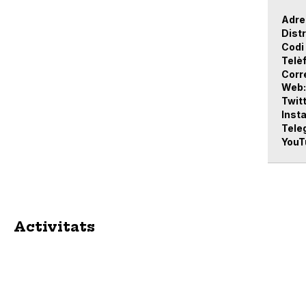
Adre
Distr
Codi
Telè
Corr
Web
Twit
Inst
Tele
YouT
Activitats