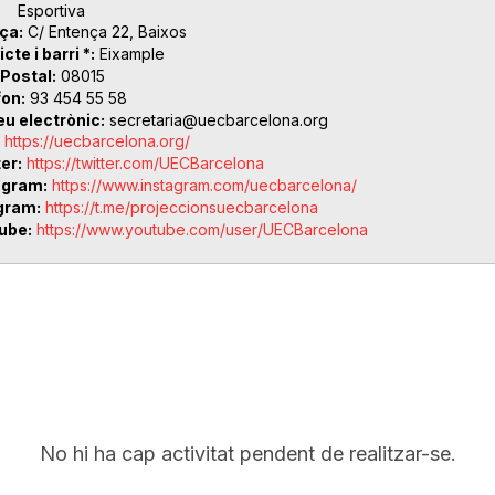
Esportiva
ça
C/ Entença 22, Baixos
icte i barri *
Eixample
 Postal
08015
fon
93 454 55 58
eu electrònic
secretaria@uecbarcelona.org
https://uecbarcelona.org/
ter
https://twitter.com/UECBarcelona
agram
https://www.instagram.com/uecbarcelona/
gram
https://t.me/projeccionsuecbarcelona
ube
https://www.youtube.com/user/UECBarcelona
No hi ha cap activitat pendent de realitzar-se.