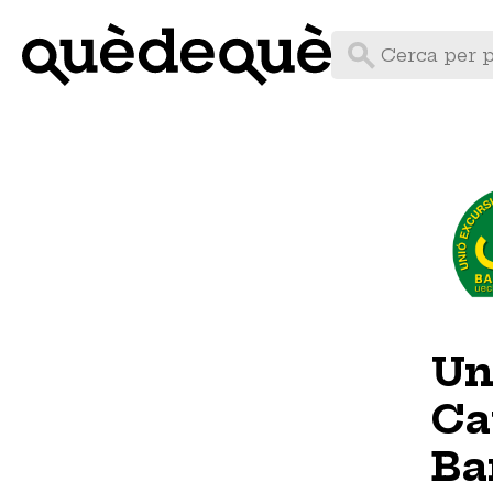
Vés
al
contingut
Un
Ca
Ba