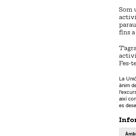
Som u
activ
parau
fins 
T’agr
activ
Fes-t
La Unió
ànim de
l’excur
així co
es dese
Info
Àmbi