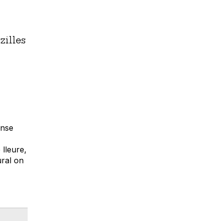
zilles
ense
 lleure,
ural on