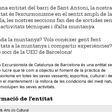
na entitat del barri de Sant Antoni, la nostra
itat és l’excursionisme en el sentit ampli de la
la, les nostres seccions fan des de sortides sen
a activitats tècniques i d’alta muntanya.
ada la muntanya? Vols conèixer gent fent
itats a la muntanya i compartir experiències?
e soci de la UEC de Barcelona!
 Excursionista de Catalunya de Barcelona és una entitat s
 lucre que té com a objectiu el foment de la pràctica de
sionisme en totes les seves vessants; esportiva, cultural i de
m el manteniment i la millora de les condicions del medi nat
nvolupen les seves activitats.
rmació de l’entitat
t
Arts i/o Cultural