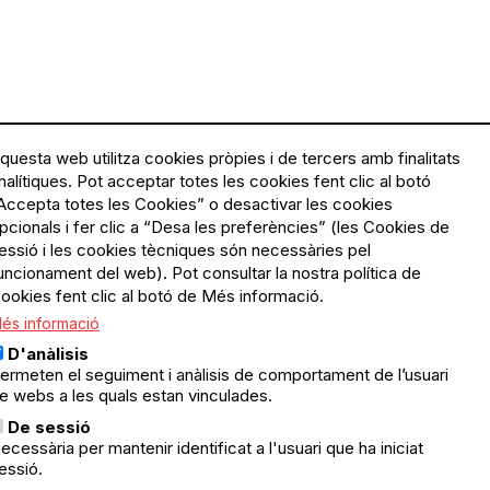
questa web utilitza cookies pròpies i de tercers amb finalitats
nalítiques. Pot acceptar totes les cookies fent clic al botó
Accepta totes les Cookies” o desactivar les cookies
Menú
Política de privacitat
pcionals i fer clic a “Desa les preferències” (les Cookies de
Legal
Avís legal
essió i les cookies tècniques són necessàries pel
Política de cookies
uncionament del web). Pot consultar la nostra política de
ookies fent clic al botó de Més informació.
El Quèdequè no es fa
és informació
responsable de les activitats
programades; en són
D'anàlisis
responsables els col·lectius
ermeten el seguiment i anàlisis de comportament de l’usuari
organitzadors.
e webs a les quals estan vinculades.
ació
De sessió
© Quedequè, 2025
ecessària per mantenir identificat a l'usuari que ha iniciat
essió.
nts