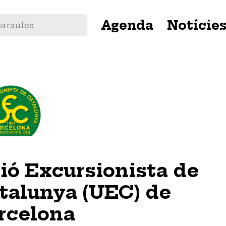
Navegació
Agenda
Notície
principal
ió Excursionista de
talunya (UEC) de
rcelona