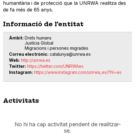
humanitària i de protecció que la UNRWA realitza des
de fa més de 65 anys.
Informació de l’entitat
Àmbit
Drets humans
Justícia Global
Migracions i persones migrades
Correu electrònic
catalunya@unrwa.es
Web
http://unrwa.es
Twitter
https://twitter.com/UNRWAes
Instagram
https://www.instagram.com/unrwa_es/?hl=es
Activitats
No hi ha cap activitat pendent de realitzar-
se.