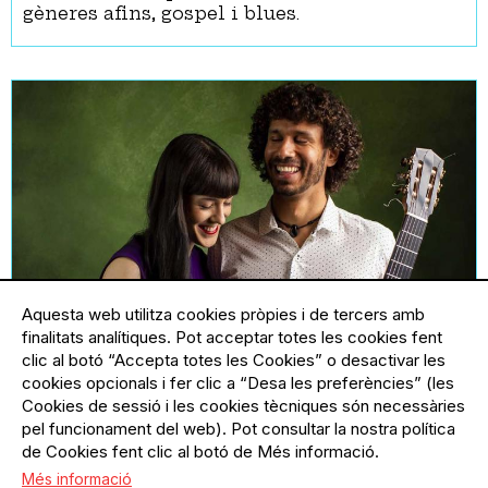
gèneres afins, gospel i blues.
Aquesta web utilitza cookies pròpies i de tercers amb
finalitats analítiques. Pot acceptar totes les cookies fent
clic al botó “Accepta totes les Cookies” o desactivar les
Duo Aramai “Paisatges de
cookies opcionals i fer clic a “Desa les preferències” (les
Llatinoamèrica”
Cookies de sessió i les cookies tècniques són necessàries
Amb aquest concert s’envoten, en el fons, les
pel funcionament del web). Pot consultar la nostra política
diferents formes de l’amor, vibrant i
de Cookies fent clic al botó de Més informació.
contemplatiu, personal i impersonal, que
Més informació