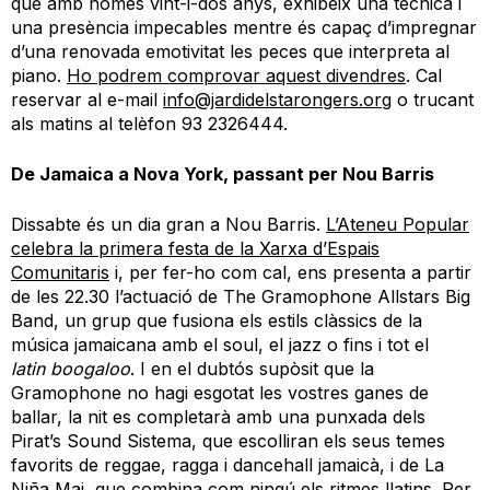
que a
mb només
vint-i-dos
anys,
exhibeix una tècnica
i
una presència
impecable
s
mentre
és capaç d’impregnar
d’una renovada emotivitat les peces que interpreta al
piano.
Ho podrem comprovar aquest
divendres
.
Cal
reservar al e-mail
info@jardidelstarongers.org
o trucant
als matins al telèfon 93 2326444.
De Jamaica a Nova York, passant per Nou Barris
Dissabte és
un dia
gran
a Nou Barris.
L’Ateneu
Popular
celebra la pri
mera festa
de la Xarxa d’Espais
Comunitaris
i, per fer-ho com cal, ens presenta a partir
de les 22.30 l’actuació de
The
Gramophone
Allstars
Big
Band
, un grup que fusiona els estils
clàssics de la
música jamaicana amb el soul
,
el
jazz
o fins i tot el
latin
boogaloo
.
I e
n el dubtós supòsit que la
Gramophone
no hagi esgotat les
vostres
ganes de
ballar, la nit es completarà amb una punxada dels
Pirat’s
Sound
Sistema, que escolliran els seus temes
favorits de reggae,
ragga
i
dancehall
jamaicà, i de La
Niña
Mai, que
combina
com ningú els ritmes llatins. Per