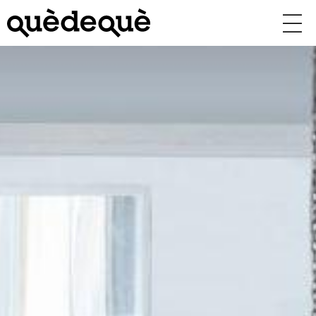
Vés
al
contingut