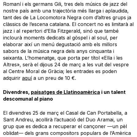
Romaní i el
s
germans Gil
i, tres dels músics de jazz del
nostre pa
í
s amb una trajectòria més llarga i aplaudida,
tant des de
La Locomotora Negra
com d
’altres grups ja
clàssics de l’escena catalana
. El concert no es limitarà al
jazz i al repertori d’Ella
Fitzgerald
, sinó que també
inclourà moments dedicats al
g
ò
spel
i al soul
, per
elaborar
així
un menú degustació amb els millors
sabors de la música negra dels anys cinquanta i
seixanta. L’homenatge, que porta per títol «Ella i les
Altres»
,
serà el dijous 24 de març a les vuit del vespre
al Centre Moral de
Gràcia
;
les entrades es poden
adquirir
aquí
a un preu de 10 €.
Divendres,
p
aisatges de
Llatinoam
è
ric
a
i
un
talent
descomunal
al piano
El
divendres 25 de març
e
l Casal de Can Portabella, a
Sant Andreu,
acollirà l’actuació del Duo
Aramai
, un
grup
que es
dedica
a recuperar
e
l cançoner
—
un pèl
oblidat— dels grans compositors
populars
de l’Amèrica