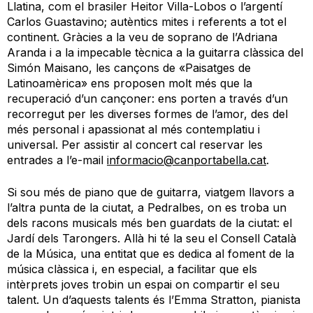
Llatina, com el brasiler
Heitor
Villa-Lobos
o l’argentí
Carlos
Guastavino
; autèntics mites i referents a tot el
continent
. Gràcies a la veu de soprano de l’Adriana
Aranda i a la impecable tècnica a la guitarra clàssica del
Simón
Maisano
,
les cançons de «Paisatges de
Latinoamèrica
»
ens
proposen molt més que la
recuperació d’un cançoner: ens porten a través d’un
recorregut per les diverses
formes
de
l’amor, des del
més personal i apassionat al més contemplatiu
i
universal
. Per assistir al concert cal reservar les
entrades a
l
’
e-
mail
informacio@canportabella.cat
.
Si sou més de piano que de guitarra, viatgem llavors a
l’altra punta de la ciutat,
a Pedralbes, on
es troba un
dels racons musicals més ben guardats de la ciutat
: e
l
Jardí dels Tarongers
. Allà hi té la seu
el Consell Català
de la Música, una
entitat
que es dedica al foment de la
música
clàssica
i, en especial, a
facilitar que
els
intèrprets joves
trobin
un espai on compartir el seu
talent.
Un d’aquests talents és l
’
Emma
Stratton
, pianista