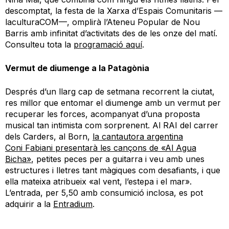
descomptat
, la festa de la Xarxa d’Espais Comunitaris —
laculturaCOM
—, omplirà l’Ateneu Popular de
Nou
Barris amb infinitat d’activitats des de les onze del matí
.
Consulteu tota la
programació aquí
.
Vermut
de diumenge a la
Patagònia
Després d’un llarg cap de setmana recorrent la ciutat,
res millor que entomar el diumenge amb un vermut per
recuperar les forces
,
acompanyat
d’
una proposta
musical
tan intimista com sorprenent. Al RAI del carrer
dels Carders
, al Born,
la cantautora argentina
Coni
Fabiani
presentarà les cançons de «Al Agua
Bicha
»
, petites peces per a guitarra i veu
amb unes
estructures i lletres tan
t
màgiques com desafiants,
i
que
ella mateixa atribueix «al vent, l’estepa i el mar».
L’entrada
, per 5,50 amb consumició inclosa,
es pot
adquirir a la
Entradium
.