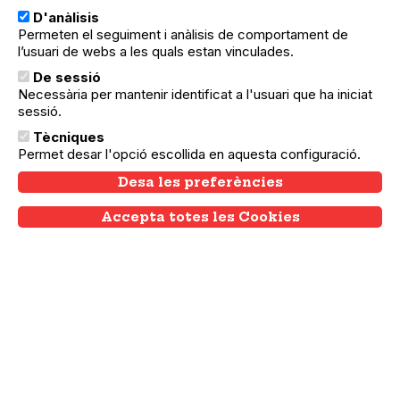
ens acompanya des de sempre i que
D'anàlisis
ens vincla els uns als altres…
Permeten el seguiment i anàlisis de comportament de
l’usuari de webs a les quals estan vinculades.
De sessió
Necessària per mantenir identificat a l'usuari que ha iniciat
sessió.
Tècniques
Permet desar l'opció escollida en aquesta configuració.
Desa les preferències
Accepta totes les Cookies
Withdraw consent
Nou Barris
laculturaCOM: Festa de la Xarxa
d'Espais Comunitaris
Des de la Xarxa d’Espais de Gestió
Comunitària us presentem la primera festa