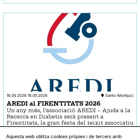
16.05.2026
16.05.2026
Sants-Montjuïc
AREDI al FIRENTITATS 2026
Un any més, l’associació AREDI – Ajuda a la
Recerca en Diabetis serà present a
Firentitats, la gran festa del teixit associatiu
dels barris de Sants, Hostafrancs i la
Bordeta.
Aquesta web utilitza cookies pròpies i de tercers amb