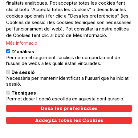
finalitats analítiques. Pot acceptar totes les cookies fent
clic al botó “Accepta totes les Cookies” o desactivar les
cookies opcionals i fer clic a “Desa les preferències” (les
Cookies de sessió i les cookies tècniques són necessàries
pel funcionament del web). Pot consultar la nostra política
de Cookies fent clic al botó de Més informació.
Més informació
D'anàlisis
Permeten el seguiment i anàlisis de comportament de
l’usuari de webs a les quals estan vinculades.
De sessió
Necessària per mantenir identificat a l'usuari que ha iniciat
sessió.
Tècniques
16.05.2026
16.05.2026
Sants-Montjuïc
Permet desar l'opció escollida en aquesta configuració.
Firentitats
Desa les preferències
La mostra associativa de Sants, Hostafrancs
i la Bordeta us espera als carrers de Sants i
Accepta totes les Cookies
Withdraw consent
Creu Coberta en una jornada festiva i
popular per conèixer la tasca del teixit
associatiu, amb la presència…