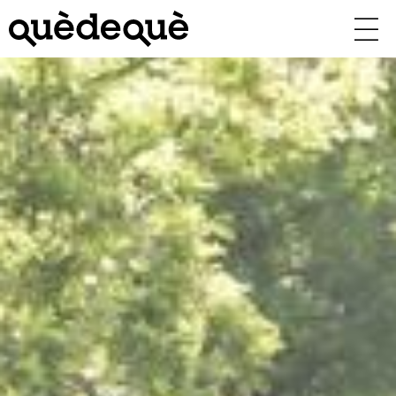
Vés
al
contingut