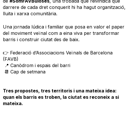
de
#SomFAVBuloses
, una trobada que reivindica que
darrere de cada dret conquerit hi ha hagut organització,
lluita i xarxa comunitària.
Una jornada lúdica i familiar que posa en valor el paper
del moviment veïnal com a eina viva per transformar
barris i construir ciutat des de baix.
👉 Federació d’Associacions Veïnals de Barcelona
(FAVB)
📍 Canòdrom i espais del barri
📆 Cap de setmana
Tres propostes, tres territoris i una mateixa idea:
quan els barris es troben, la ciutat es reconeix a si
mateixa.