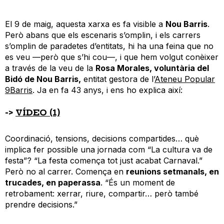
El 9 de maig, aquesta xarxa es fa visible a
Nou Barris
.
Però abans que els escenaris s’omplin, i els carrers
s’omplin de paradetes d’entitats, hi ha una feina que no
es veu —però que s’hi cou—, i que hem volgut conèixer
a través de la veu de la
Rosa Morales, voluntària del
Bidó de Nou Barris,
entitat gestora de l’
Ateneu Popular
9Barris
. Ja en fa 43 anys, i ens ho explica així:
->
VÍDEO (1)
Coordinació, tensions, decisions compartides… què
implica fer possible una jornada com “La cultura va de
festa”? “La festa comença tot just acabat Carnaval.”
Però no al carrer. Comença en
reunions setmanals, en
trucades, en paperassa
. “És un moment de
retrobament: xerrar, riure, compartir… però també
prendre decisions.”