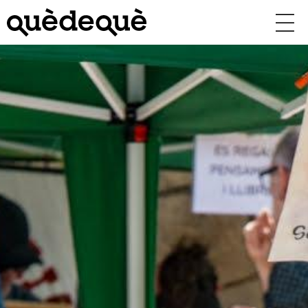
Vés
al
contingut