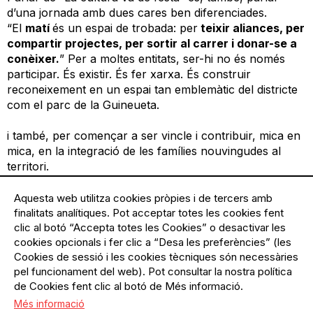
d’una jornada amb dues cares ben diferenciades.
“El
matí
és un espai de trobada: per
teixir aliances, per
compartir projectes, per sortir al carrer i donar-se a
conèixer.
” Per a moltes entitats, ser-hi no és només
participar. És existir. És fer xarxa. És construir
reconeixement en un espai tan emblemàtic del districte
com el parc de la Guineueta.
i també, per començar a ser vincle i contribuir, mica en
mica, en la integració de les famílies nouvingudes al
territori.
Aquesta web utilitza cookies pròpies i de tercers amb
A la
tarda
, tot canvia sense perdre identitat. El mateix
finalitats analítiques. Pot acceptar totes les cookies fent
espai
es transforma: escenaris, concerts, teatre,
clic al botó “Accepta totes les Cookies” o desactivar les
circ
… El que s’ha estat cuinant durant mesos passa a
cookies opcionals i fer clic a “Desa les preferències” (les
ser compartit.
Cookies de sessió i les cookies tècniques són necessàries
pel funcionament del web). Pot consultar la nostra política
Malgrat les dificultats i els obstacles de caràcter
de Cookies fent clic al botó de Més informació.
administratiu, polític, pressupostari i burocràtic.
Més informació