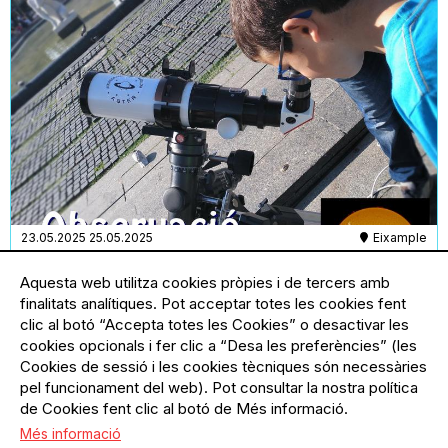
23.05.2025
25.05.2025
Eixample
Astronomia a la Fira Modernista de
Aquesta web utilitza cookies pròpies i de tercers amb
Barcelona
finalitats analítiques. Pot acceptar totes les cookies fent
Tallers d'astronomia a la Fira Modernista de
clic al botó “Accepta totes les Cookies” o desactivar les
Barcelona
cookies opcionals i fer clic a “Desa les preferències” (les
Cookies de sessió i les cookies tècniques són necessàries
pel funcionament del web). Pot consultar la nostra política
de Cookies fent clic al botó de Més informació.
Més informació