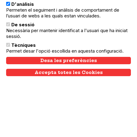
D'anàlisis
Permeten el seguiment i anàlisis de comportament de
l’usuari de webs a les quals estan vinculades.
De sessió
Necessària per mantenir identificat a l'usuari que ha iniciat
sessió.
Tècniques
Permet desar l'opció escollida en aquesta configuració.
Desa les preferències
24.05.2025
25.05.2025
Sant Andreu
Entaula'ts
Accepta totes les Cookies
Withdraw consent
Una jornada de jocs de taula a La Lira