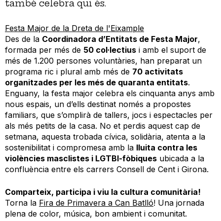
també celebra qui és.
Festa Major de la Dreta de l'Eixample
Des de la
Coordinadora d’Entitats de Festa Major
,
formada per més de
50 col·lectius
i amb el suport de
més de 1.200 persones voluntàries, han preparat un
programa ric i plural amb més de
70 activitats
organitzades per les més de quaranta entitats
.
Enguany, la festa major celebra els cinquanta anys amb
nous espais, un d’ells destinat només a propostes
familiars, que s’omplirà de tallers, jocs i espectacles per
als més petits de la casa. No et perdis aquest cap de
setmana, aquesta trobada cívica, solidària, atenta a la
sostenibilitat i compromesa amb la
lluita contra les
violències masclistes i LGTBI-fòbiques
ubicada a la
confluència entre els carrers Consell de Cent i Girona.
Comparteix, participa i viu la cultura comunitària!
Torna la
Fira de Primavera a Can Batlló
! Una jornada
plena de color, música, bon ambient i comunitat.