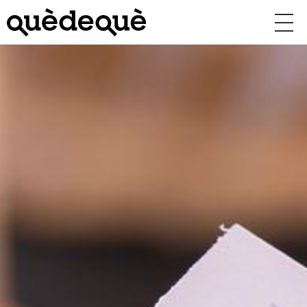
Vés
al
contingut