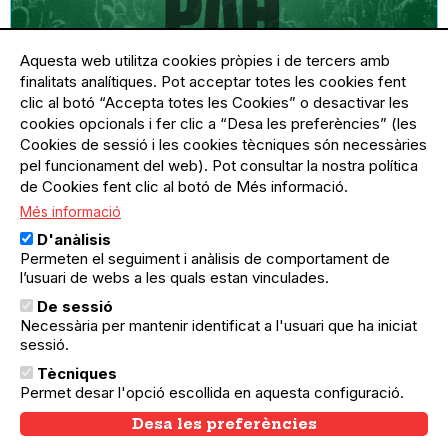
Aquesta web utilitza cookies pròpies i de tercers amb
finalitats analítiques. Pot acceptar totes les cookies fent
clic al botó “Accepta totes les Cookies” o desactivar les
cookies opcionals i fer clic a “Desa les preferències” (les
Cookies de sessió i les cookies tècniques són necessàries
pel funcionament del web). Pot consultar la nostra política
de Cookies fent clic al botó de Més informació.
Més informació
07.06.2025
07.06.2025
Sant Andreu
D'anàlisis
Celebra amb nosaltres l'Aniversari de
Permeten el seguiment i anàlisis de comportament de
l’usuari de webs a les quals estan vinculades.
La PAH
La PAH celebrem 16 anys defensant el Dret a
De sessió
l’Habitatge del costat de les famílies des del
Necessària per mantenir identificat a l'usuari que ha iniciat
suport mutu, la solidaritat, l'assessorament i
sessió.
l'autogestió.
Tècniques
Permet desar l'opció escollida en aquesta configuració.
Desa les preferències