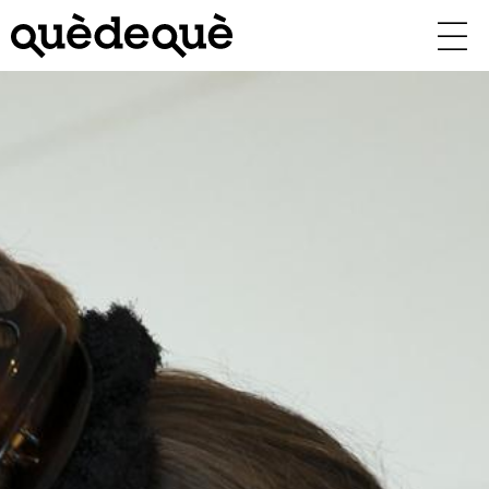
Vés
al
contingut