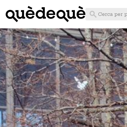
Vés
al
contingut