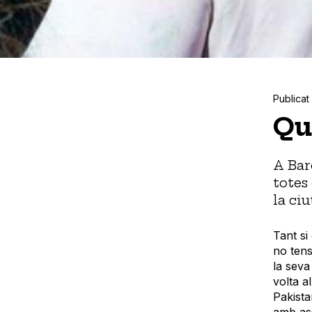
Publicat 
Qu
A Bar
totes
la ciu
Tant si
no tens
la seva
volta a
Pakista
amb ass