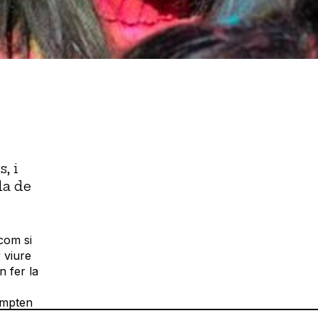
, i
da de
 com si
 viure
n fer la
ompten
es