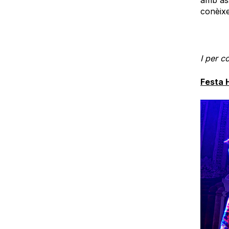
conèixe
I per c
Festa H