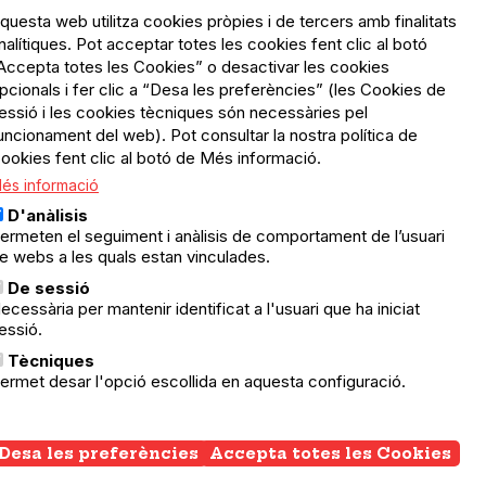
questa web utilitza cookies pròpies i de tercers amb finalitats
nalítiques. Pot acceptar totes les cookies fent clic al botó
Accepta totes les Cookies” o desactivar les cookies
pcionals i fer clic a “Desa les preferències” (les Cookies de
essió i les cookies tècniques són necessàries pel
uncionament del web). Pot consultar la nostra política de
ookies fent clic al botó de Més informació.
és informació
D'anàlisis
ermeten el seguiment i anàlisis de comportament de l’usuari
e webs a les quals estan vinculades.
De sessió
ecessària per mantenir identificat a l'usuari que ha iniciat
essió.
Tècniques
ermet desar l'opció escollida en aquesta configuració.
Desa les preferències
Accepta totes les Cookies
Wi
co