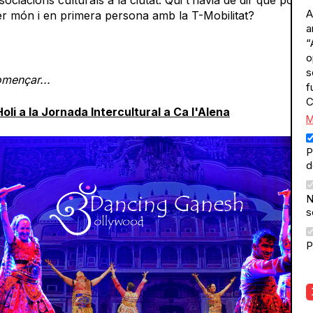
A
r món i en primera persona amb la T-Mobilitat?
a
“
o
s
omençar...
f
C
oli a la Jornada Intercultural a Ca l'Alena
M
P
d
N
s
P