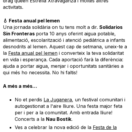
drag queen Estrella Xtravaganza i moltes altres
activitats.
💧 Festa anual pel Iemen
Una jornada solidària on tu tens molt a dir.
Solidarios
Sin Fronteras
porta 10 anys oferint aigua potable,
alimentació, escolarització i atenció pediàtrica a infants
desnodrits al Iemen. Aquest cap de setmana, uneix-te a
la
Festa anual pel Iemen
i converteix la teva solidaritat
en vida i esperança. Cada aportació farà la diferència:
ajuda a portar aigua, menjar i oportunitats sanitàries a
qui més ho necessita. No hi faltis!
A més a més…
No et perdis
La Juganera
, un festival comunitari i
autogestionat a l'aire lliure. Una festa major feta
per i per a la comunitat. Amb entrada lliure!
Concerts a la
Nau Bostik
.
Ves a celebrar la nova edició de la
Festa de la