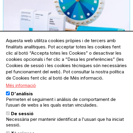
Aquesta web utilitza cookies pròpies i de tercers amb
finalitats analítiques. Pot acceptar totes les cookies fent
clic al botó “Accepta totes les Cookies” o desactivar les
31.05.2025
31.05.2025
Ciutat Vella, Sant Andreu
cookies opcionals i fer clic a “Desa les preferències” (les
Festa de la Ciència: Banyistes al
Cookies de sessió i les cookies tècniques són necessàries
Rescat
pel funcionament del web). Pot consultar la nostra política
Nova edició de la Festa de la Ciència al
de Cookies fent clic al botó de Més informació.
Born!
Més informació
D'anàlisis
Permeten el seguiment i anàlisis de comportament de
l’usuari de webs a les quals estan vinculades.
De sessió
Necessària per mantenir identificat a l'usuari que ha iniciat
sessió.