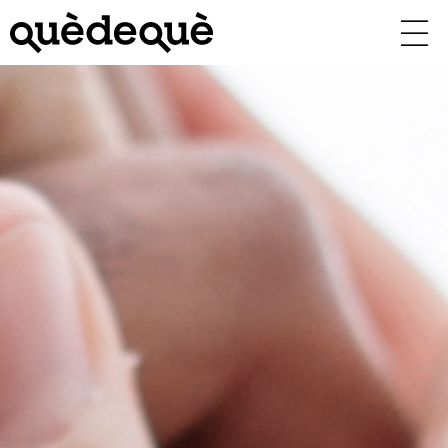
Vés
al
contingut