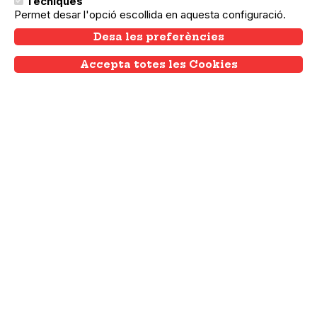
Tècniques
Permet desar l'opció escollida en aquesta configuració.
Desa les preferències
Accepta totes les Cookies
Withdraw consent
31.05.2025
31.05.2025
Sant Martí
Familiar: Història d’una deixalla
Una joguina rebutjada s'embarca en una
odissea per desafiar el seu destí com a
deixalla i fer sentir la seva veu en un món
governat pel consumisme i la indiferència.