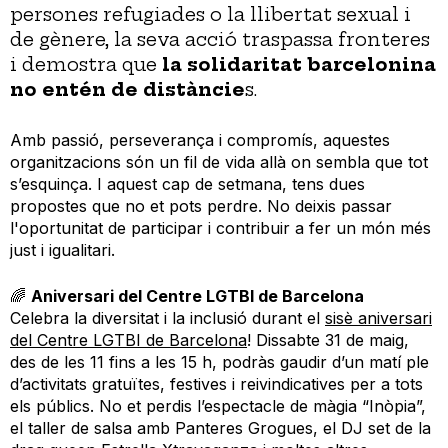
persones refugiades o la llibertat sexual i
de gènere, la seva acció traspassa fronteres
i demostra que
la solidaritat barcelonina
no entén de distàncie
s.
Amb passió, perseverança i compromís, aquestes
organitzacions són un fil de vida allà on sembla que tot
s’esquinça. I aquest cap de setmana, tens dues
propostes que no et pots perdre. No deixis passar
l'oportunitat de participar i contribuir a fer un món més
just i igualitari.
🌈
Aniversari del Centre LGTBI de Barcelona
Celebra la diversitat i la inclusió durant el
sisè aniversari
del Centre LGTBI de Barcelona
! Dissabte 31 de maig,
des de les 11 fins a les 15 h, podràs gaudir d’un matí ple
d’activitats gratuïtes, festives i reivindicatives per a tots
els públics. No et perdis l’espectacle de màgia “Inòpia”,
el taller de salsa amb Panteres Grogues, el DJ set de la