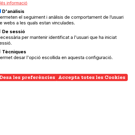
és informació
han
D'anàlisis
ermeten el seguiment i anàlisis de comportament de l’usuari
l
e webs a les quals estan vinculades.
podràs
De sessió
a del
ecessària per mantenir identificat a l'usuari que ha iniciat
essió.
Tècniques
ermet desar l'opció escollida en aquesta configuració.
pots
ble
promet
Desa les preferències
Accepta totes les Cookies
Wi
em
co
n mil
, aquí
va ment
tada