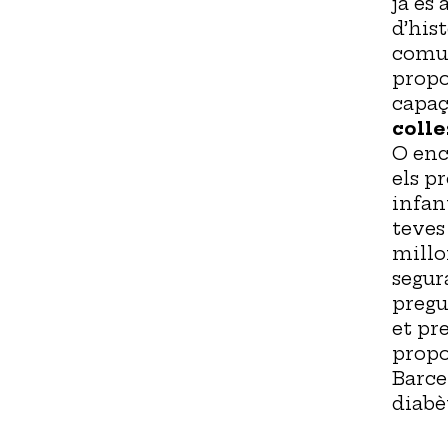
ja és 
d’his
comun
propo
capaç
coll
O enc
els p
infant
teves
millo
segur
pregun
et pr
propo
Barce
diabè