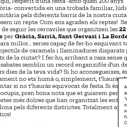
aquí, l’esperit d’una festa -amb quasi 200 anys
tòria- convertida en una trobada familiar, lúdi
itària pels diferents barris de la nostra ciuta
sem un repte. Com ens agraden els reptes! Se
 de seguir les cercaviles que organitzen les
22
es
per
Gràcia, Sarrià, Sant Gervasi i La Bord
ara millor… series capaç de fer-ho esquivant t
rojectils de caramels i llaminadures disparats 
s de la ciutat? I fer-ho, arribant a casa sense 
 sabates semblin un record enganxifós d’un de
rs dies de la teva vida? Si ho aconsegueixes, é
ament no ets humà o, simplement, t’hauràs d
tar si no t’hauràs equivocat de festa. Si és aix
A
eocupis, pren bona nota que et guiarem per le
a
“
stes més dolces que han organitzat les entita
o
lona pels diferents districtes. Totalment apte
s
tics!
f
C