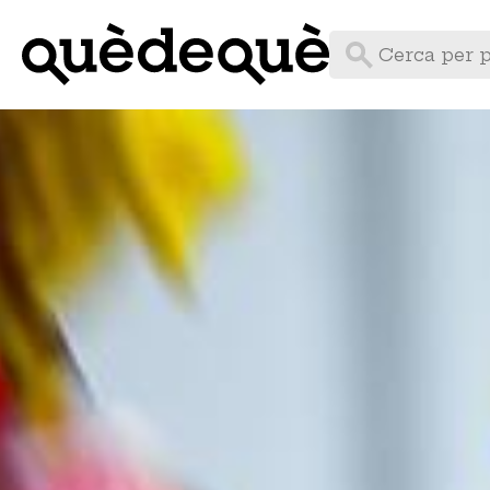
Vés
al
contingut