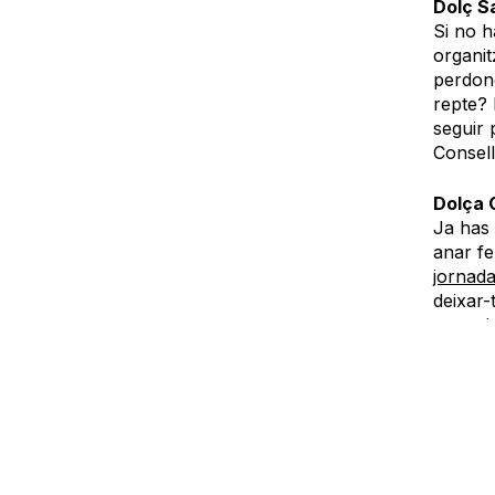
Dolç S
Si no h
organit
perdon
repte?
seguir 
Consell 
Dolça 
Ja has
anar fe
jornad
deixar-
recorda
emocion
Dolç S
Si desp
trobarà
necessi