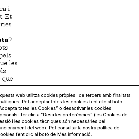
ca i
t. Et
ries
eta
?
ots
pels
que les
ls
s que
e
í, no
questa web utilitza cookies pròpies i de tercers amb finalitats
s
nalítiques. Pot acceptar totes les cookies fent clic al botó
Accepta totes les Cookies” o desactivar les cookies
ts de
pcionals i fer clic a “Desa les preferències” (les Cookies de
s per
essió i les cookies tècniques són necessàries pel
uncionament del web). Pot consultar la nostra política de
ookies fent clic al botó de Més informació.