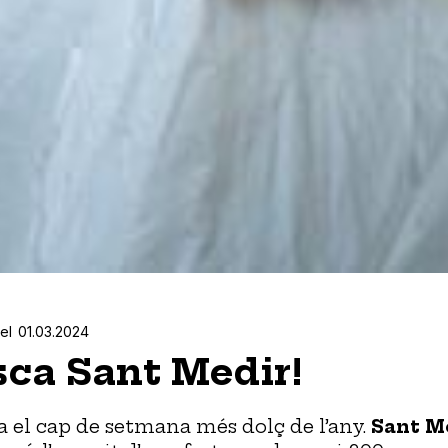
el
01.03.2024
sca Sant Medir!
a el cap de setmana més dolç de l’any.
Sant M