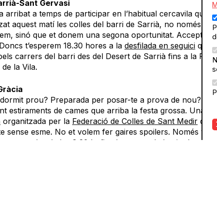
arrià-Sant Gervasi
M
a arribat a temps de participar en l’habitual cercavila que 
zat aquest matí les colles del barri de Sarrià, no només et
P
em, sinó que et donem una segona oportunitat. Acceptes e
d
 Doncs t’esperem 18.30 hores a la
desfilada en seguici
que 
pels carrers del barri des del Desert de Sarrià fins a la Plaç
N
de la Vila.
s
Gràcia
P
 dormit prou? Preparada per posar-te a prova de nou? Ja 
nt estiraments de cames que arriba la festa grossa. Una
do
a
organitzada per la
Federació de Colles de Sant Medir
que 
te sense esme. No et volem fer gaires spoilers. Només vol
r-te que des de les 9:30 h, fins ben entrada la nit, t’espere
s pels carrers, carrerons i places de Gràcia.
ants-Montjuïc
rés d’una setmana encara no has pogut baixar revolucions
s el moment de recolliment i reflexió que el teu cos i la te
ta. T’ho has guanyat! Estàs més que convidada a la
xocola