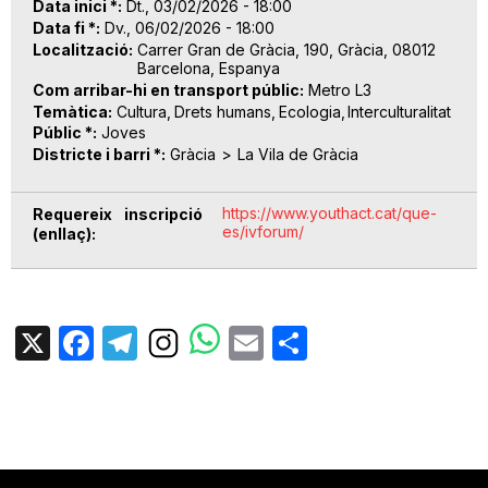
Data inici *
Dt., 03/02/2026 - 18:00
Data fi *
Dv., 06/02/2026 - 18:00
Localització
Carrer Gran de Gràcia, 190, Gràcia, 08012
Barcelona, Espanya
Com arribar-hi en transport públic
Metro L3
Temàtica
Cultura
Drets humans
Ecologia
Interculturalitat
Públic *
Joves
Districte i barri *
Gràcia
La Vila de Gràcia
https://www.youthact.cat/que-
Requereix inscripció
es/ivforum/
(enllaç)
X
Facebook
Telegram
Email
Share