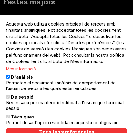
Festes majors
Menú
Inicia sessió
del
Aquesta web utilitza cookies pròpies i de tercers amb
Menú
Registre organització
compte
finalitats analítiques. Pot acceptar totes les cookies fent
usuari
d'usuari
clic al botó “Accepta totes les Cookies” o desactivar les
Menú
Sobre el projecte
no
Peu
cookies opcionals i fer clic a “Desa les preferències” (les
loggat
Preguntes freqüents
Cookies de sessió i les cookies tècniques són necessàries
Contacte
pel funcionament del web). Pot consultar la nostra política
de Cookies fent clic al botó de Més informació.
Més informació
Menú
Política de privacitat
D'anàlisis
Legal
Avís legal
Permeten el seguiment i anàlisis de comportament de
Política de cookies
l’usuari de webs a les quals estan vinculades.
De sessió
El Quèdequè no es fa responsable de les activitats
Necessària per mantenir identificat a l'usuari que ha iniciat
programades; en són responsables els col·lectius
sessió.
organitzadors.
Tècniques
© Quedequè, 2025
Permet desar l'opció escollida en aquesta configuració.
Desa les preferències