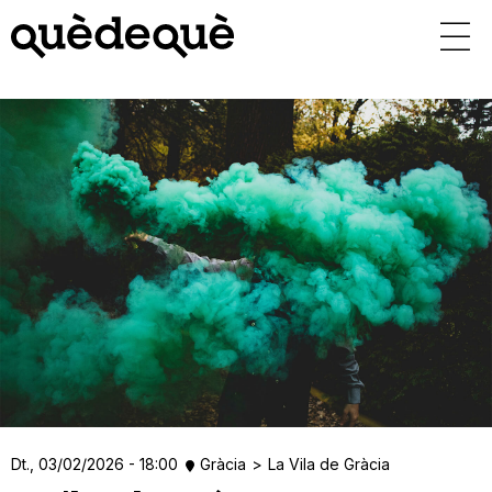
Vés
al
contingut
Dt., 03/02/2026 - 18:00
Gràcia
La Vila de Gràcia