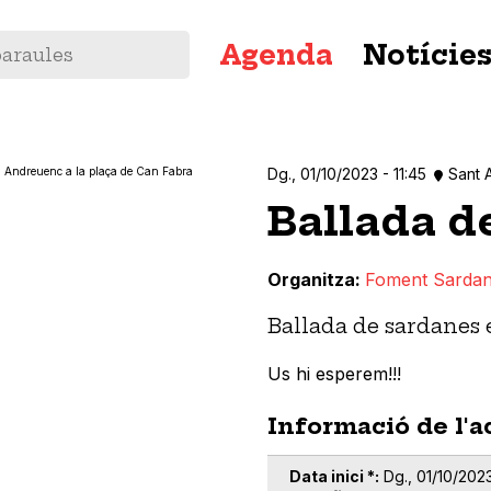
Navegació
Agenda
Notície
principal
Dg., 01/10/2023 - 11:45
Sant 
Ballada d
Organitza
Foment Sardan
Ballada de sardanes 
Us hi esperem!!!
Informació de l'a
Data inici *
Dg., 01/10/2023