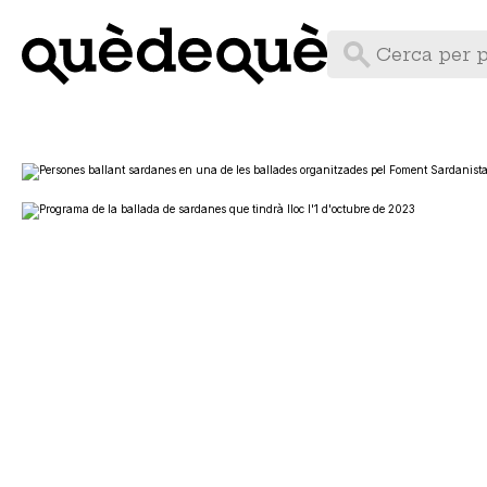
Vés
al
contingut