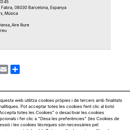
13:45
 Fabra, 08030 Barcelona, Espanya
rs
Música
Dansa
Aire lliure
dreu
ok
gram
Email
Share
questa web utilitza cookies pròpies i de tercers amb finalitats
nalítiques. Pot acceptar totes les cookies fent clic al botó
Accepta totes les Cookies” o desactivar les cookies
Menú
Política de privacitat
pcionals i fer clic a “Desa les preferències” (les Cookies de
Legal
Avís legal
essió i les cookies tècniques són necessàries pel
Política de cookies