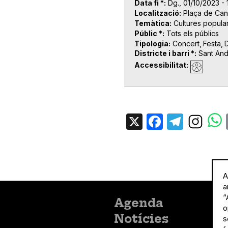
Data fi *
Dg., 01/10/2023 - 
Localització
Plaça de Can
Temàtica
Cultures popula
Públic *
Tots els públics
Tipologia
Concert
Festa
Districte i barri *
Sant An
Accessibilitat
X
Facebo
Tele
A
a
“
Menú
Agenda
o
principal
Notícies
s