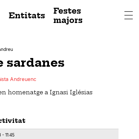
Festes
s
Entitats
majors
Andreu
e sardanes
ista Andreuenc
en homenatge a Ignasi Iglésias
ctivitat
 - 11:45