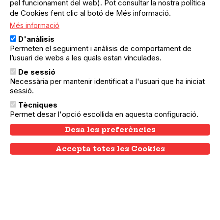
pel funcionament del web). Pot consultar la nostra política
de Cookies fent clic al botó de Més informació.
Més informació
D'anàlisis
Permeten el seguiment i anàlisis de comportament de
l’usuari de webs a les quals estan vinculades.
De sessió
Necessària per mantenir identificat a l'usuari que ha iniciat
sessió.
Tècniques
Permet desar l'opció escollida en aquesta configuració.
02.02.2025
02.02.2025
Sant Andreu
Desa les preferències
Ballada de sardanes
Accepta totes les Cookies
Withdraw consent