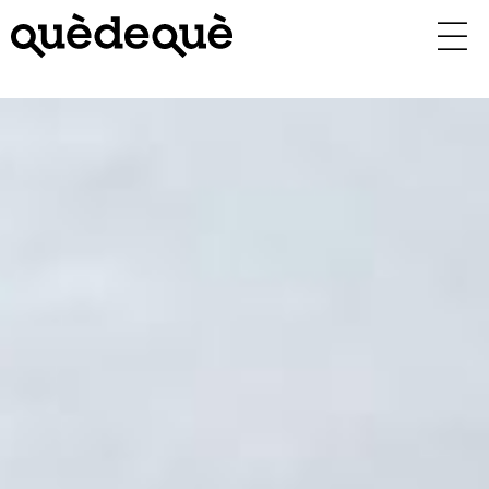
Vés
al
contingut