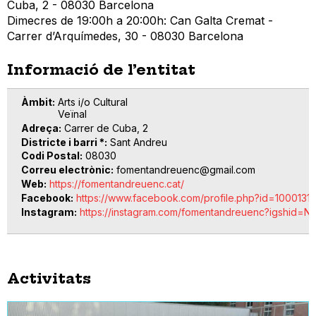
Cuba, 2 - 08030 Barcelona
Dimecres de 19:00h a 20:00h: Can Galta Cremat -
Carrer d’Arquímedes, 30 - 08030 Barcelona
Informació de l’entitat
Àmbit
Arts i/o Cultural
Veïnal
Adreça
Carrer de Cuba, 2
Districte i barri *
Sant Andreu
Codi Postal
08030
Correu electrònic
fomentandreuenc@gmail.com
Web
https://fomentandreuenc.cat/
Facebook
https://www.facebook.com/profile.php?id=1000131
Instagram
https://instagram.com/fomentandreuenc?igshid
Activitats