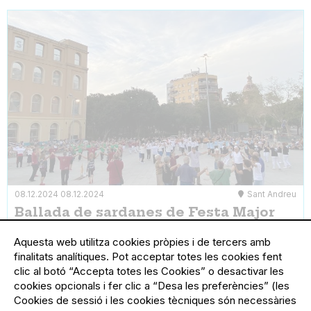
08.12.2024
08.12.2024
Sant Andreu
Ballada de sardanes de Festa Major
Ballada de sardanes a càrrec de la cobla Sant
Jordi-Ciutat de Barcelona organitzada pel
Aquesta web utilitza cookies pròpies i de tercers amb
Foment Sardanista Andreuenc
finalitats analítiques. Pot acceptar totes les cookies fent
clic al botó “Accepta totes les Cookies” o desactivar les
cookies opcionals i fer clic a “Desa les preferències” (les
Cookies de sessió i les cookies tècniques són necessàries