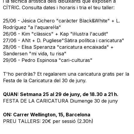
i la tècnica artística dels dibuixants que exposen a
CÍTRIC. Consulta dates i horaris i tria el teu taller:
25/06 - Jésica Cichero "caràcter Black&White" + L.
Rodríguez "a l'aquarel·la"
26/06 - Kim "clàssics" + Kap "il·lustra l'acudit"
27/06 - ANt + D. Pugliese"Sàtira política i caricatura"
28/06 - Elisa Speranza "caricatura encaixada" +
Sandersen "mi vida, tu risa"
29/06 - Pedro Espinosa "cari-culturas"
T'ho perdràs? Et regalarem una caricatura gratis per la
Festa de la Caricatura del 30 de juny.
QUAN: Setmana 25 al 29 de juny, de 18.30 a 21 h.
FESTA DE LA CARICATURA Diumenge 30 de juny
ON: Carrer Wellington, 15, Barcelona
PREU TALLERS: 20€ per sessió (2.30h)