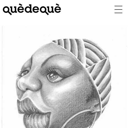
Vés
al
contingut