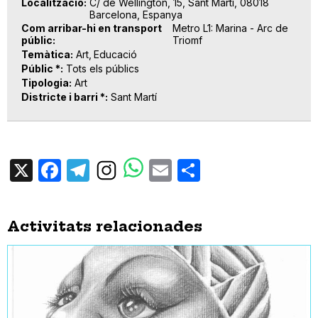
Localització
C/ de Wellington, 15, Sant Martí, 08018
Barcelona, Espanya
Com arribar-hi en transport
Metro L1: Marina - Arc de
públic
Triomf
Temàtica
Art
Educació
Públic *
Tots els públics
Tipologia
Art
Districte i barri *
Sant Martí
X
Facebook
Telegram
Email
Share
Activitats relacionades