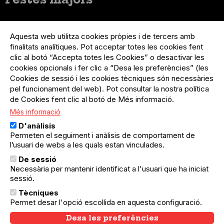
Menú
Inicia sessió
del
Aquesta web utilitza cookies pròpies i de tercers amb
Menú
Registre organització
compte
finalitats analítiques. Pot acceptar totes les cookies fent
usuari
d'usuari
Menú
Sobre el projecte
clic al botó “Accepta totes les Cookies” o desactivar les
no
Peu
cookies opcionals i fer clic a “Desa les preferències” (les
loggat
Preguntes freqüents
Cookies de sessió i les cookies tècniques són necessàries
Contacte
pel funcionament del web). Pot consultar la nostra política
de Cookies fent clic al botó de Més informació.
Més informació
Menú
Política de privacitat
D'anàlisis
Legal
Avís legal
Permeten el seguiment i anàlisis de comportament de
Política de cookies
l’usuari de webs a les quals estan vinculades.
De sessió
El Quèdequè no es fa responsable de les activitats
Necessària per mantenir identificat a l'usuari que ha iniciat
programades; en són responsables els col·lectius
organitzadors.
sessió.
Tècniques
© Quedequè, 2025
Permet desar l'opció escollida en aquesta configuració.
Desa les preferències