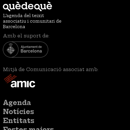
L’agenda del teixit
associatiu i comunitari de
Barcelona
Amb el suport de:
Mitjà de Comunicació associat amb:
Menú
Agenda
principal
Notícies
Entitats
Festes majors