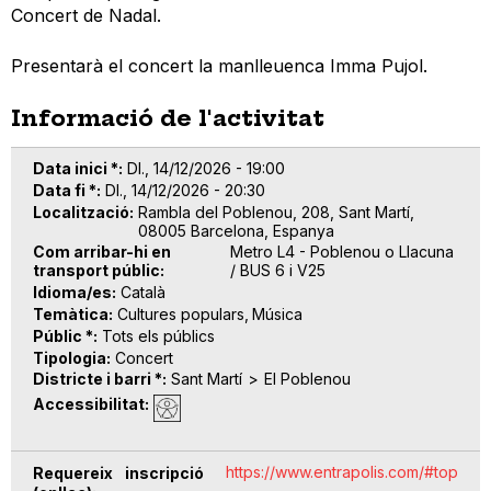
Concert de Nadal.
Presentarà el concert la manlleuenca Imma Pujol.
Informació de l'activitat
Data inici *
Dl., 14/12/2026 - 19:00
Data fi *
Dl., 14/12/2026 - 20:30
Localització
Rambla del Poblenou, 208, Sant Martí,
08005 Barcelona, Espanya
Com arribar-hi en
Metro L4 - Poblenou o Llacuna
transport públic
/ BUS 6 i V25
Idioma/es
Català
Temàtica
Cultures populars
Música
Públic *
Tots els públics
Tipologia
Concert
Districte i barri *
Sant Martí
El Poblenou
Accessibilitat
https://www.entrapolis.com/#top
Requereix inscripció