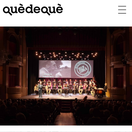
Vés
al
contingut