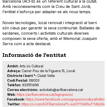
Barcelona (ACFB) és un referent cultural a la ciutat.
Amb reconeixements com la Creu de Sant Jordi,
l'entitat s'esforça per adaptar-se als nous temps.
Noves tecnologies, local renovat i integració al barri
són claus per garantir la seva continuïtat. Ballades de
sardanes, concerts i activitats culturals diverses
composen la seva oferta, amb el Memorial Joaquim
Serra com a acte destacat.
Informació de l’entitat
Àmbit
Arts i/o Cultural
Adreça
Carrer Pou de la Figuera 15, Local
Districte i barri *
Ciutat Vella
Codi Postal
08003
Telèfon
933151496
Correu electrònic
activitats@acfbarcelona.cat
Web
https://acfbarcelona.cat/lagrupacio/
Facebook
https://www.facebook.com/agrupacioculturalfolklor
Twitter
https://x.com/ACFBarcelona?t=suiCPY3s6huTYdIqV