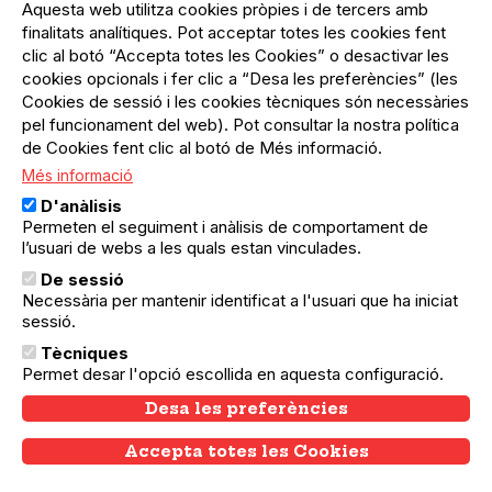
Aquesta web utilitza cookies pròpies i de tercers amb
finalitats analítiques. Pot acceptar totes les cookies fent
clic al botó “Accepta totes les Cookies” o desactivar les
cookies opcionals i fer clic a “Desa les preferències” (les
Cookies de sessió i les cookies tècniques són necessàries
pel funcionament del web). Pot consultar la nostra política
de Cookies fent clic al botó de Més informació.
Més informació
D'anàlisis
Permeten el seguiment i anàlisis de comportament de
l’usuari de webs a les quals estan vinculades.
18.10.2025
18.10.2025
Eixample
De sessió
Sortida a Vulpellac
Necessària per mantenir identificat a l'usuari que ha iniciat
sessió.
Sortida de Turisme Cultural organitzada per
l'Agrupació Cultural Folklòrica Barcelona
Tècniques
Permet desar l'opció escollida en aquesta configuració.
Desa les preferències
Accepta totes les Cookies
Withdraw consent