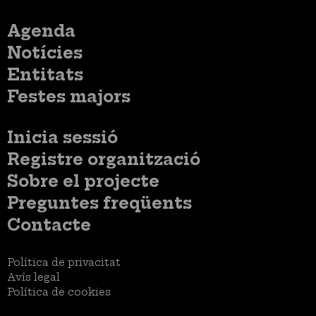
Menú
Agenda
principal
Notícies
Entitats
Festes majors
Menú
Inicia sessió
del
Menú
Registre organització
compte
usuari
d'usuari
Menú
Sobre el projecte
no
Peu
loggat
Preguntes freqüents
Contacte
Menú
Política de privacitat
Legal
Avís legal
Política de cookies