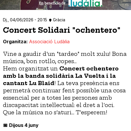
Dj., 04/06/2026 - 20:15
Gràcia
Concert Solidari "ochentero"
Organitza
Associació Ludàlia
Vine a gaudir d'un "tardeo" molt xulu! Bona
música, bon rotllo, copes...
Hem organitzat un
Concert
ochentero
amb la banda solidària La Vuelta i la
cantant Lu Blaid
! La teva presència ens
permetrà continuar fent possible una cosa
essencial per a totes les persones amb
discapacitat intel·lectual: el dret a l'oci.
Que la música no s'aturi... T'esperem!
📅
Dijous 4 juny