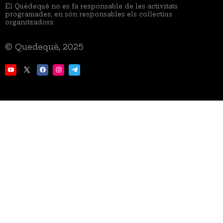
El Quèdequè no es fa responsable de les activitats
programades; en són responsables els col·lectius
organitzadors.
© Quedequè, 2025