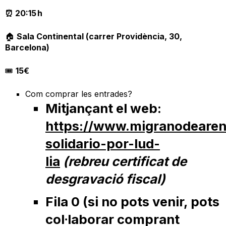
⏰ 20:15 h
🏠
Sala Continental (carrer Providència, 30,
Barcelona)
🎟️
15€
Com comprar les entrades?
Mitjançant el web:
https://www.migranodearena
solidari
o-por-lud-
lia
(rebreu certificat de
desgravació fiscal)
Fila 0 (si no pots venir, pots
col·laborar comprant