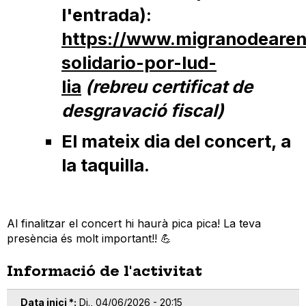
l'entrada):
https://www.migranodearena
solidario-por-lud-
lia
(rebreu certificat de
desgravació fiscal)
El mateix dia del concert, a
la taquilla.
Al finalitzar el
concert
hi haurà pica pica! La teva
presència és molt important!! 💪
Informació de l'activitat
Data inici *
Dj., 04/06/2026 - 20:15