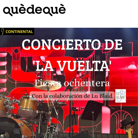
Vés
al
contingut