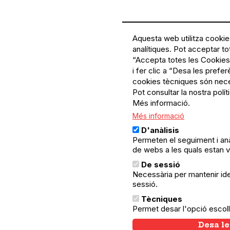
Aquesta web utilitza cookies
analítiques. Pot acceptar to
“Accepta totes les Cookies
i fer clic a “Desa les prefe
cookies tècniques són nece
Pot consultar la nostra polí
Més informació.
Més informació
D'anàlisis
Permeten el seguiment i anà
de webs a les quals estan v
De sessió
Necessària per mantenir ident
sessió.
Tècniques
Permet desar l'opció escoll
Desa le