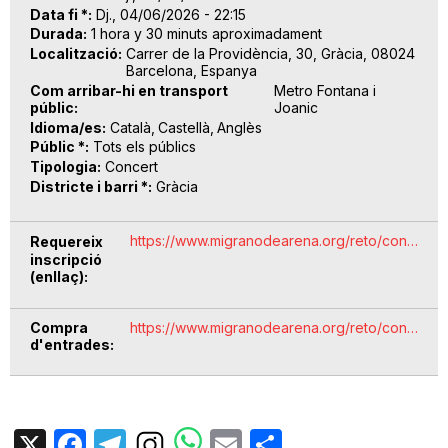
Data fi *
Dj., 04/06/2026 - 22:15
Durada
1 hora y 30 minuts aproximadament
Localització
Carrer de la Providència, 30, Gràcia, 08024
Barcelona, Espanya
Com arribar-hi en transport
Metro Fontana i
públic
Joanic
Idioma/es
Català
Castellà
Anglès
Públic *
Tots els públics
Tipologia
Concert
Districte i barri *
Gràcia
https://www.migranodearena.org/reto/con…
Requereix
inscripció
(enllaç)
Compra
https://www.migranodearena.org/reto/con…
d'entrades
X
Facebook
Telegram
Email
Share