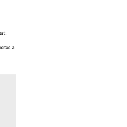
at.
sites a