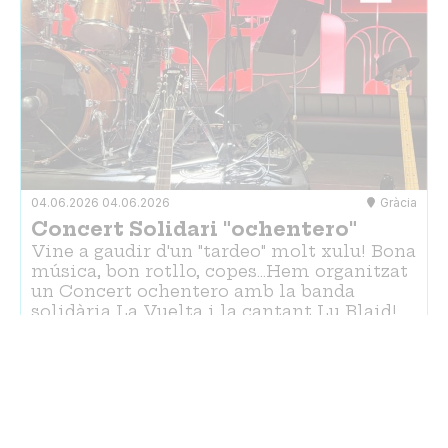
04.06.2026
04.06.2026
Gràcia
Concert Solidari "ochentero"
Vine a gaudir d'un "tardeo" molt xulu! Bona
música, bon rotllo, copes...Hem organitzat
un Concert ochentero amb la banda
solidària La Vuelta i la cantant Lu Blaid!
La teva presència ens permetrà…
Activitats en què col·labora