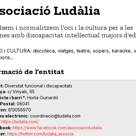
sociació Ludàlia
sem i normalitzem l'oci i la cultura per a les
nes amb discapacitat intel·lectual majors d'ed
 i CULTURA: discoteca, viatges, teatre, sopars, karaoke, vi
ions...
rmació de l’entitat
t
Diversitat funcional i discapacitats
ça
c/ Vinyals, 65
icte i barri *
Horta-Guinardó
 Postal
08041
fon
613056970
eu electrònic
coordinacio@ludalia.com
https://ludalia.com/
book
https://www.facebook.com/associacioludalia
ter
https://twitter.com/ludalia_associa