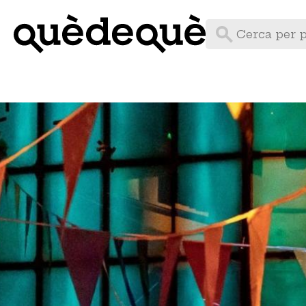
Vés
al
contingut