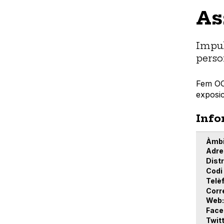
As
Impul
perso
Fem OCI
exposic
Info
Àmbi
Adre
Distr
Codi
Telè
Corr
Web
Face
Twit