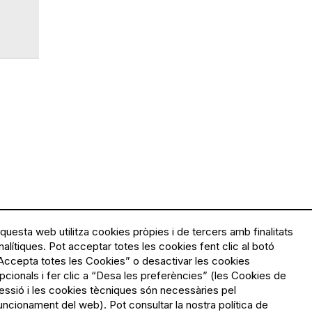
questa web utilitza cookies pròpies i de tercers amb finalitats
nalítiques. Pot acceptar totes les cookies fent clic al botó
Accepta totes les Cookies” o desactivar les cookies
pcionals i fer clic a “Desa les preferències” (les Cookies de
essió i les cookies tècniques són necessàries pel
uncionament del web). Pot consultar la nostra política de