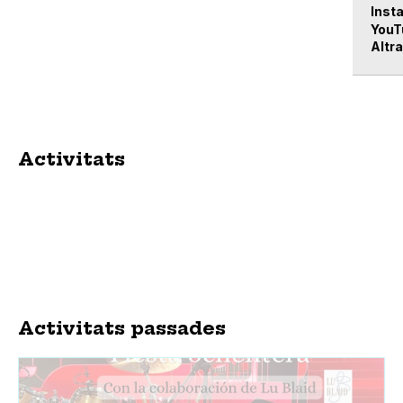
Inst
YouT
Altra
Activitats
Activitats passades