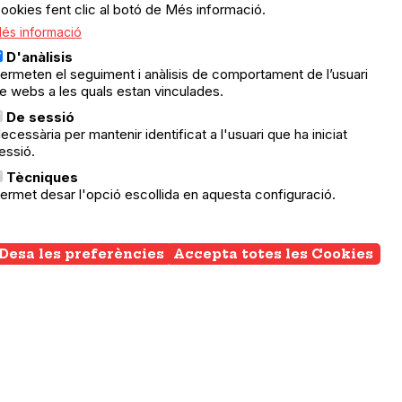
ookies fent clic al botó de Més informació.
és informació
D'anàlisis
ermeten el seguiment i anàlisis de comportament de l’usuari
e webs a les quals estan vinculades.
De sessió
ecessària per mantenir identificat a l'usuari que ha iniciat
essió.
Tècniques
ermet desar l'opció escollida en aquesta configuració.
Desa les preferències
Accepta totes les Cookies
Wi
co