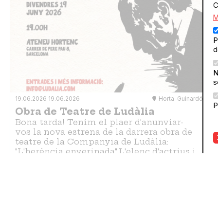
C
M
P
d
N
s
19.06.2026
19.06.2026
Horta-Guinardó
P
Obra de Teatre de Ludàlia
Bona tarda! Tenim el plaer d'anunviar-
vos la nova estrena de la darrera obra de
teatre de la Companyia de Ludàlia:
"L'herència enverinada".L'elenc d'actrius i
actors i les directores estaran…