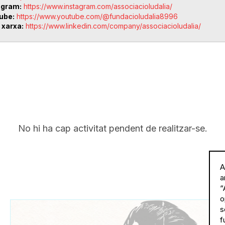
agram
https://www.instagram.com/associacioludalia/
ube
https://www.youtube.com/@fundacioludalia8996
 xarxa
https://www.linkedin.com/company/associacioludalia/
No hi ha cap activitat pendent de realitzar-se.
A
a
“
o
s
f