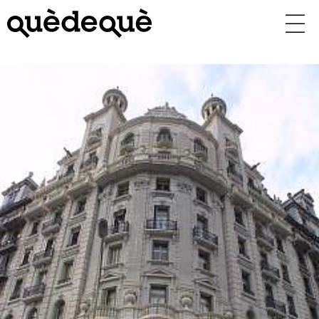
Vés
al
contingut