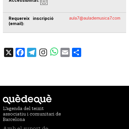
Accessibilitat
aula7@aulademusica7.com
Requereix inscripció
(email)
X
Facebook
Telegram
Email
Share
L’agenda del teixit
associatiu i comunitari de
Barcelona
Amb el suport de: