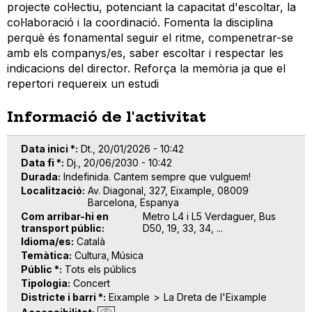
projecte col·lectiu, potenciant la capacitat d'escoltar, la
col·laboració i la coordinació. Fomenta la disciplina
perquè és fonamental seguir el ritme, compenetrar-se
amb els companys/es, saber escoltar i respectar les
indicacions del director. Reforça la memòria ja que el
repertori requereix un estudi
Informació de l'activitat
Data inici *
Dt., 20/01/2026 - 10:42
Data fi *
Dj., 20/06/2030 - 10:42
Durada
Indefinida. Cantem sempre que vulguem!
Localització
Av. Diagonal, 327, Eixample, 08009
Barcelona, Espanya
Com arribar-hi en
Metro L4 i L5 Verdaguer, Bus
transport públic
D50, 19, 33, 34, ...
Idioma/es
Català
Temàtica
Cultura
Música
Públic *
Tots els públics
Tipologia
Concert
Districte i barri *
Eixample
La Dreta de l'Eixample