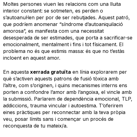
Moltes persones viuen les relacions com una lluita
interior constant: se sotmeten, es perden o
s’autoanul·len per por de ser rebutjades. Aquest patró,
que podríem anomenar “síndrome d’autoaniquilació
amorosa”, es manifesta com una necessitat
desesperada de ser estimades, que porta a sacrificar-se
emocionalment, mentalment i fins i tot físicament. El
problema no és que estimis massa: és que no t’estàs
incloent en aquest amor.
En aquesta
xerrada gratuïta
en línia explorarem per
què s’activen aquests patrons de fusió tòxica amb
l’altre, com s’originen, i quins mecanismes interns ens
porten a confondre l’amor amb l’angoixa, el vincle amb
la submissió. Parlarem de dependència emocional, TLP,
addiccions, trauma vincular i autoestima. T’oferirem
eines pràctiques per reconnectar amb la teva pròpia
veu, posar límits sans i començar un procés de
reconquesta de tu mateix/a.