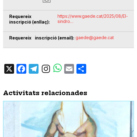
https://www.gaede.cat/2025/08/El-
Requereix
sindro…
inscripció (enllaç)
gaede@gaede.cat
Requereix inscripció (email)
X
Facebook
Telegram
Email
Share
Activitats relacionades