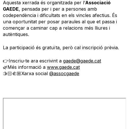
Aquesta xerrada és organitzada per l’
Associació
GAEDE
, pensada per i per a persones amb
codependència i dificultats en els vincles afectius. És
una oportunitat per posar paraules al que et passa i
començar a caminar cap a relacions més lliures i
autèntiques.
La participació és gratuïta, però cal inscripció prèvia.
👉Inscriu-te ara escrivint a
gaede@gaede.cat
🌿Més informació a
www.gaede.cat
🫱🏻‍🫲🏼Xarxa social
@assocgaede