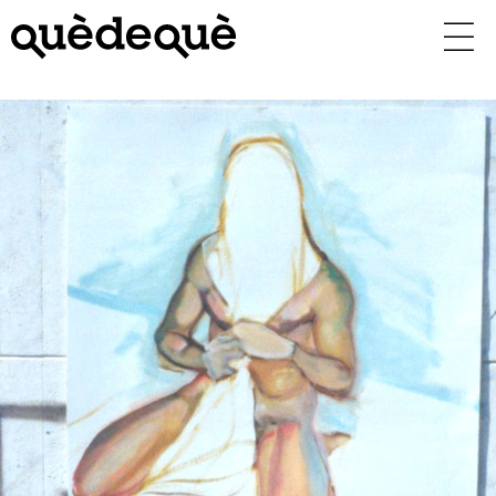
Vés
al
contingut