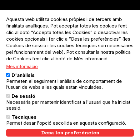
Menú
Inicia sessió
del
Aquesta web utilitza cookies pròpies i de tercers amb
Menú
Registre organització
compte
finalitats analítiques. Pot acceptar totes les cookies fent
usuari
d'usuari
Menú
Sobre el projecte
clic al botó “Accepta totes les Cookies” o desactivar les
no
Peu
cookies opcionals i fer clic a “Desa les preferències” (les
loggat
Preguntes freqüents
Cookies de sessió i les cookies tècniques són necessàries
Contacte
pel funcionament del web). Pot consultar la nostra política
de Cookies fent clic al botó de Més informació.
Més informació
Menú
Política de privacitat
D'anàlisis
Legal
Avís legal
Permeten el seguiment i anàlisis de comportament de
Política de cookies
l’usuari de webs a les quals estan vinculades.
De sessió
El Quèdequè no es fa responsable de les activitats
Necessària per mantenir identificat a l'usuari que ha iniciat
programades; en són responsables els col·lectius
organitzadors.
sessió.
Tècniques
© Quedequè, 2025
Permet desar l'opció escollida en aquesta configuració.
Desa les preferències