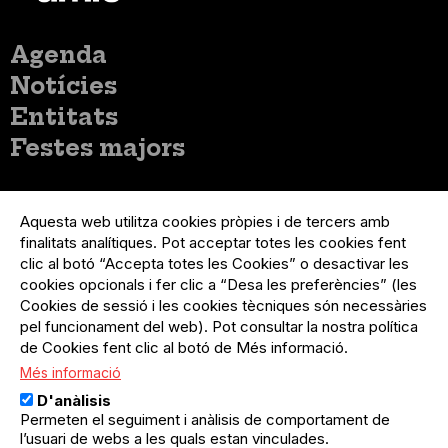
Menú
Agenda
principal
Notícies
Entitats
Festes majors
Menú
Inicia sessió
del
Aquesta web utilitza cookies pròpies i de tercers amb
Menú
Registre organització
compte
finalitats analítiques. Pot acceptar totes les cookies fent
usuari
d'usuari
Menú
Sobre el projecte
clic al botó “Accepta totes les Cookies” o desactivar les
no
Peu
cookies opcionals i fer clic a “Desa les preferències” (les
loggat
Preguntes freqüents
Cookies de sessió i les cookies tècniques són necessàries
Contacte
pel funcionament del web). Pot consultar la nostra política
de Cookies fent clic al botó de Més informació.
Més informació
Menú
Política de privacitat
D'anàlisis
Legal
Avís legal
Permeten el seguiment i anàlisis de comportament de
Política de cookies
l’usuari de webs a les quals estan vinculades.