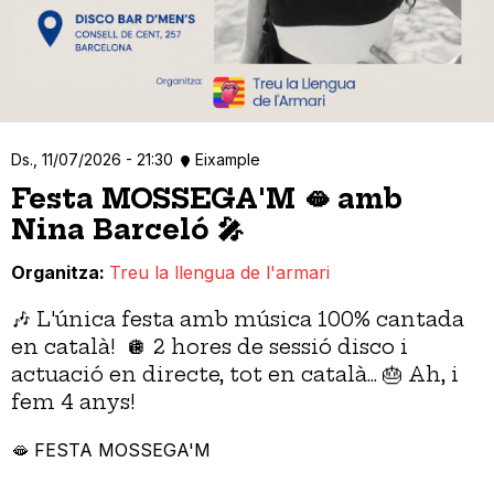
Ds., 11/07/2026 - 21:30
Eixample
Festa MOSSEGA'M 🫦 amb
Nina Barceló 🎤
Organitza
Treu la llengua de l'armari
🎶 L'única festa amb música 100% cantada
en català! 🪩 2 hores de sessió disco i
actuació en directe, tot en català... 🎂 Ah, i
fem 4 anys!
🫦 FESTA MOSSEGA'M