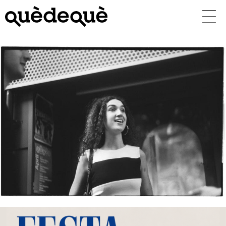
Vés
al
contingut