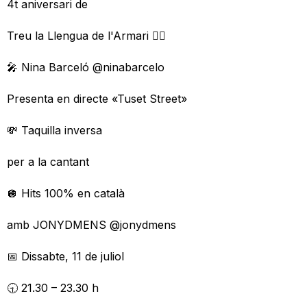
4t aniversari de
Treu la Llengua de l'Armari 🏳️‍🌈
🎤 Nina Barceló @ninabarcelo
Presenta en directe «Tuset Street»
💸 Taquilla inversa
per a la cantant
🪩 Hits 100% en català
amb JONYDMENS @jonydmens
📅 Dissabte, 11 de juliol
🕤 21.30 – 23.30 h