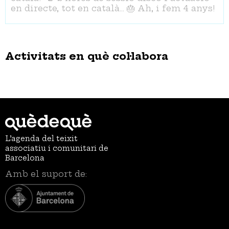
en directe, tot en català... 🎂 Ah, i fem 4 anys!
Activitats en què col·labora
L’agenda del teixit
associatiu i comunitari de
Barcelona
Amb el suport de: