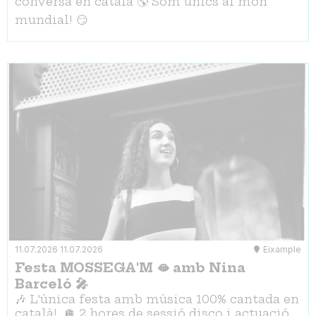
conversa en català 🌎 Som únics al món
mundial! 😏
11.07.2026
11.07.2026
Eixample
Festa MOSSEGA'M 🫦 amb Nina
Barceló 🎤
🎶 L'única festa amb música 100% cantada en
català! 🪩 2 hores de sessió disco i actuació