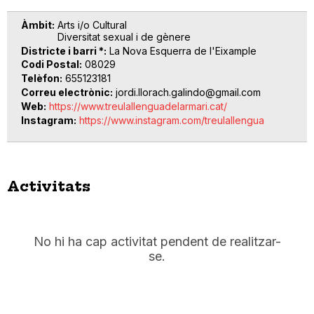
Àmbit
Arts i/o Cultural
Diversitat sexual i de gènere
Districte i barri *
La Nova Esquerra de l'Eixample
Codi Postal
08029
Telèfon
655123181
Correu electrònic
jordi.llorach.galindo@gmail.com
Web
https://www.treulallenguadelarmari.cat/
Instagram
https://www.instagram.com/treulallengua
Activitats
No hi ha cap activitat pendent de realitzar-
se.