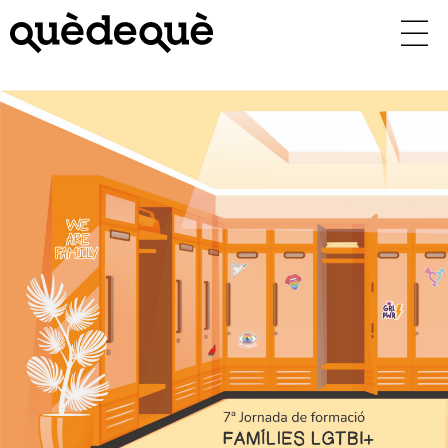
Vés
al
contingut