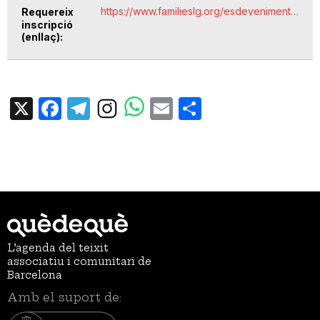
https://www.familieslg.org/esdeveniment…
Requereix
inscripció
(enllaç)
X
Facebook
Telegram
Email
Share
L’agenda del teixit
associatiu i comunitari de
Barcelona
Amb el suport de: