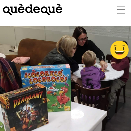
Vés
al
contingut