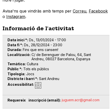
Avisa'ns que vindràs amb temps per
Correu
,
Facebook
o
Instagram
.
Informació de l'activitat
Data inici *
Ds., 13/01/2024 - 17:00
Data fi *
Ds., 28/12/2024 - 23:00
Durada
Fins que ens cansem!
Localització
C/ de Berenguer de Palou, 64, Sant
Andreu, 08027 Barcelona, Espanya
Temàtica
Cultura
Públic *
Tots els públics
Tipologia
Jocs
Districte i barri *
Sant Andreu
Accessibilitat
juguem.acr@gmail.com
Requereix inscripció (email)