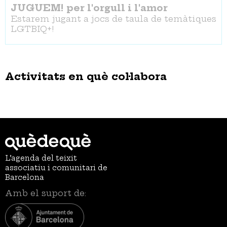
JUGUEM! per l'orgull i l'amor
Estarem jugant a jocs de taula de temàtiques
LGTBIQ+!
Activitats en què col·labora
L’agenda del teixit
associatiu i comunitari de
Barcelona
Amb el suport de: