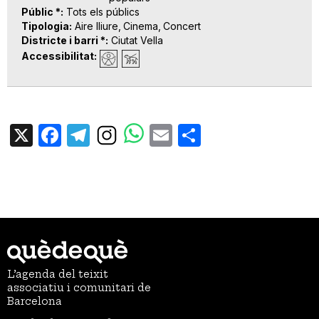
Públic *
Tots els públics
Tipologia
Aire lliure
Cinema
Concert
Districte i barri *
Ciutat Vella
Accessibilitat
X
Facebook
Telegram
Email
Share
L’agenda del teixit
associatiu i comunitari de
Barcelona