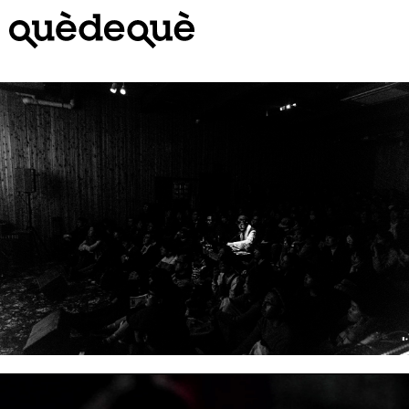
Vés
al
contingut