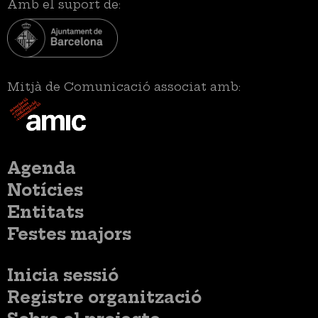
Amb el suport de:
Mitjà de Comunicació associat amb:
Menú
Agenda
principal
Notícies
Entitats
Festes majors
Menú
Inicia sessió
del
Menú
Registre organització
compte
usuari
d'usuari
Menú