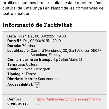
prolífics i que més bons resultats està donant en l'àmbit
cultural de Catalunya i en l’àmbit de les companyies de
teatre amateur.
Informació de l'activitat
Data inici *
Ds., 08/03/2025 - 19:00
Data fi *
Ds., 08/03/2025 - 20:10
Durada
70 minuts
Localització
Carrer d'Hondures, 30, Sant Andreu, 08027
Barcelona, Espanya
Com arribar-hi en transport públic
Metro L1
Temàtica
Cultura
Públic *
Joves
Gent gran
Tipologia
Teatre
Districte i barri *
Sant Andreu
Accessibilitat
Compra
https://entradium.com/ca/events/marina-
d'entrades
…