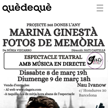
Vés
al
contingut