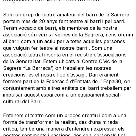
Som un grup de teatre amateur del barri de la Sagrera,
portem més de 20 anys fent teatre al barri i pel barri.
Tenim vocació de barri, els membres de la nostra
associació són veïns i veïnes de la Sagrera, i ens oferim
al barri com a un actiu per a totes aquelles persones
que vulguin fer teatre al nostre barri . Som una
associació teatral inscrita en el registre d’associacions
de la Generalitat. Estem ubicats al Centre Cívic de la
Sagrera “La Barraca”, on treballem les nostres
creacions, és el nostre lloc d’assaig . Darrerament
formem part de la Federació d’Entitats de l’ Espai30, on
conjuntament amb altres entitats del barri treballem per
impulsar aquest espai com a un equipament social i
cultural del Barri.
Entenem el teatre com un procés creatiu i com a una
forma de transformar la realitat, des d’una mirada
crítica, també una manera d’entendre i expressar els
nostres sentiments i passions, des dels personals fins