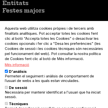
Entitats
Festes majors
Menú
Inicia sessió
del
Aquesta web utilitza cookies pròpies i de tercers amb
Menú
Registre organització
compte
finalitats analítiques. Pot acceptar totes les cookies fent
usuari
d'usuari
clic al botó “Accepta totes les Cookies” o desactivar les
Menú
Sobre el projecte
no
Peu
cookies opcionals i fer clic a “Desa les preferències” (les
loggat
Preguntes freqüents
Cookies de sessió i les cookies tècniques són necessàries
Contacte
pel funcionament del web). Pot consultar la nostra política
de Cookies fent clic al botó de Més informació.
Més informació
Menú
Política de privacitat
D'anàlisis
Legal
Avís legal
Permeten el seguiment i anàlisis de comportament de
Política de cookies
l’usuari de webs a les quals estan vinculades.
De sessió
El Quèdequè no es fa responsable de les activitats
Necessària per mantenir identificat a l'usuari que ha iniciat
programades; en són responsables els col·lectius
sessió.
organitzadors.
Tècniques