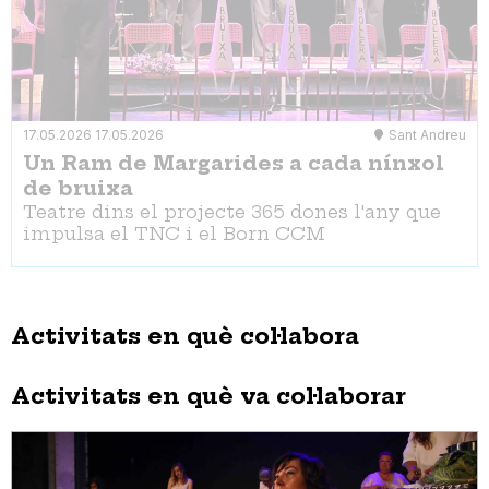
17.05.2026
17.05.2026
Sant Andreu
Un Ram de Margarides a cada nínxol
de bruixa
Teatre dins el projecte 365 dones l'any que
impulsa el TNC i el Born CCM
Activitats en què col·labora
Activitats en què va col·laborar