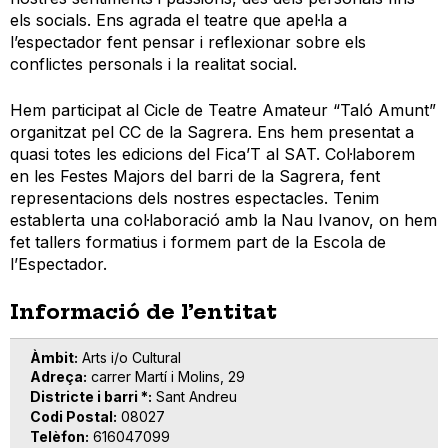
els socials. Ens agrada el teatre que apel·la a
l’espectador fent pensar i reflexionar sobre els
conflictes personals i la realitat social.
Hem participat al Cicle de Teatre Amateur “Taló Amunt”
organitzat pel CC de la Sagrera. Ens hem presentat a
quasi totes les edicions del Fica’T al SAT. Col·laborem
en les Festes Majors del barri de la Sagrera, fent
representacions dels nostres espectacles. Tenim
establerta una col·laboració amb la Nau Ivanov, on hem
fet tallers formatius i formem part de la Escola de
l’Espectador.
Informació de l’entitat
Àmbit
Arts i/o Cultural
Adreça
carrer Martí i Molins, 29
Districte i barri *
Sant Andreu
Codi Postal
08027
Telèfon
616047099