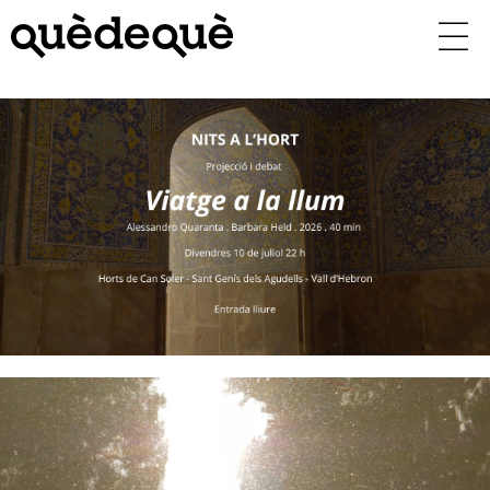
Vés
al
contingut