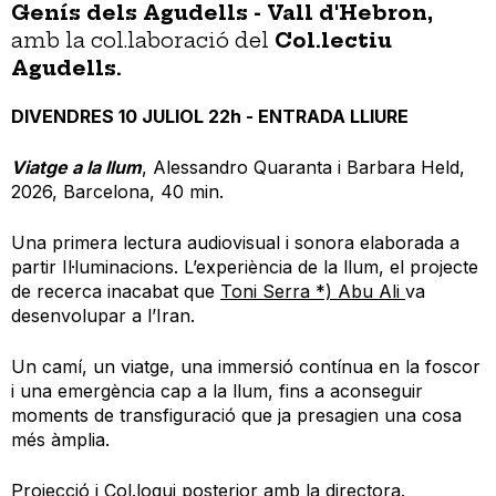
Genís dels Agudells - Vall d'Hebron,
amb la col.laboració del
Col.lectiu
Agudells.
DIVENDRES 10 JULIOL 22h - ENTRADA LLIURE
Viatge a la llum
, Alessandro Quaranta i Barbara Held,
2026, Barcelona, 40 min.
Una primera lectura audiovisual i sonora elaborada a
partir Il·luminacions. L’experiència de la llum, el projecte
de recerca inacabat que
Toni Serra *) Abu Ali
va
desenvolupar a l’Iran.
Un camí, un viatge, una immersió contínua en la foscor
i una emergència cap a la llum, fins a aconseguir
moments de transfiguració que ja presagien una cosa
més àmplia.
Projecció i Col.loqui posterior amb la directora.