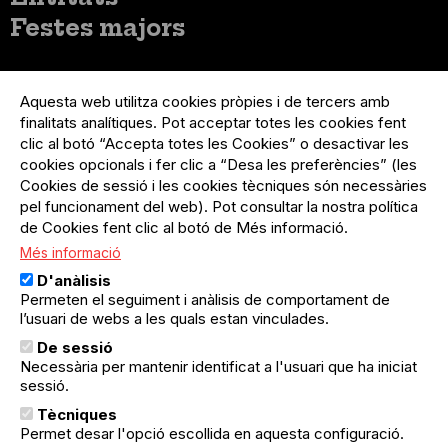
Festes majors
Menú
Inicia sessió
del
Aquesta web utilitza cookies pròpies i de tercers amb
Menú
Registre organització
compte
finalitats analítiques. Pot acceptar totes les cookies fent
usuari
d'usuari
clic al botó “Accepta totes les Cookies” o desactivar les
Menú
Sobre el projecte
no
Peu
cookies opcionals i fer clic a “Desa les preferències” (les
loggat
Preguntes freqüents
Cookies de sessió i les cookies tècniques són necessàries
Contacte
pel funcionament del web). Pot consultar la nostra política
de Cookies fent clic al botó de Més informació.
Més informació
Menú
Política de privacitat
D'anàlisis
Legal
Avís legal
Permeten el seguiment i anàlisis de comportament de
Política de cookies
l’usuari de webs a les quals estan vinculades.
De sessió
El Quèdequè no es fa responsable de les activitats
Necessària per mantenir identificat a l'usuari que ha iniciat
programades; en són responsables els col·lectius
sessió.
organitzadors.
Tècniques
© Quedequè, 2025
Permet desar l'opció escollida en aquesta configuració.