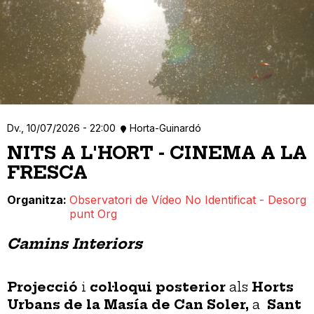
Dv., 10/07/2026 - 22:00
Horta-Guinardó
NITS A L'HORT - CINEMA A LA
FRESCA
Organitza
Observatori de Vídeo No Identificat - Desorg
punt Org
Camins Interiors
Projecció
i
col·loqui posterior
als
Horts
Urbans de la Masía de Can Soler,
a
Sant