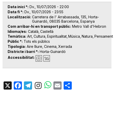
Data inici *
Dv., 10/07/2026 - 22:00
Data fi *
Dv., 10/07/2026 - 23:55
Localització
Carretera de l' Arrabassada, 135, Horta-
Guinardó, 08035 Barcelona, Espanya
Com arribar-hi en transport públic
Metro Vall d'Hebron
Idioma/es
Català
Castellà
Temàtica
Art
Cultura
Espiritualitat
Música
Natura
Pensament
Públic *
Tots els públics
Tipologia
Aire lliure
Cinema
Xerrada
Districte i barri *
Horta-Guinardó
Accessibilitat
X
Facebook
Telegram
Email
Share