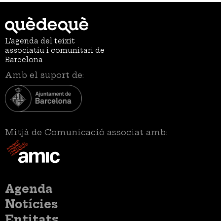
L’agenda del teixit
associatiu i comunitari de
Barcelona
Amb el suport de:
Mitjà de Comunicació associat amb:
Menú
Agenda
principal
Notícies
Entitats