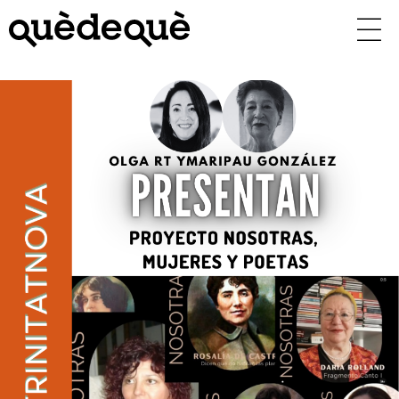
Vés
al
contingut