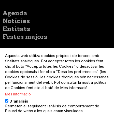
Menú
Agenda
principal
Notícies
Entitats
Festes majors
Menú
Inicia sessió
del
Aquesta web utilitza cookies pròpies i de tercers amb
Menú
Registre organització
compte
finalitats analítiques. Pot acceptar totes les cookies fent
usuari
d'usuari
Menú
Sobre el projecte
clic al botó “Accepta totes les Cookies” o desactivar les
no
Peu
cookies opcionals i fer clic a “Desa les preferències” (les
loggat
Preguntes freqüents
Cookies de sessió i les cookies tècniques són necessàries
Contacte
pel funcionament del web). Pot consultar la nostra política
de Cookies fent clic al botó de Més informació.
Més informació
Menú
Política de privacitat
D'anàlisis
Legal
Avís legal
Permeten el seguiment i anàlisis de comportament de
Política de cookies
l’usuari de webs a les quals estan vinculades.