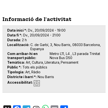
Informació de l'activitat
Data inici *
Dv., 20/09/2024 - 19:00
Data fi *
Dv., 20/09/2024 - 21:00
Durada
2 h
Localització
C. de Garbí, 3, Nou Barris, 08033 Barcelona,
Espanya
Com arribar-hi en
Metro L11, L4 , L3 parada Trinitat
transport públic
Nova Bus D50
Temàtica
Art
Cultura
Literatura
Pensament
Públic *
Tots els públics
Tipologia
Art
Ràdio
Districte i barri *
Nou Barris
Accessibilitat