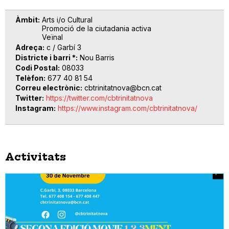
Àmbit
Arts i/o Cultural
Promoció de la ciutadania activa
Veïnal
Adreça
c / Garbí 3
Districte i barri *
Nou Barris
Codi Postal
08033
Telèfon
677 40 81 54
Correu electrònic
cbtrinitatnova@bcn.cat
Twitter
https://twitter.com/cbtrinitatnova
Instagram
https://www.instagram.com/cbtrinitatnova/
Activitats