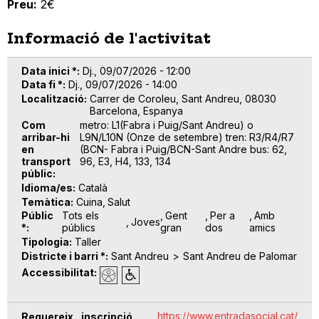
Preu:
2€
Informació de l'activitat
Data inici *
Dj., 09/07/2026 - 12:00
Data fi *
Dj., 09/07/2026 - 14:00
Localització
Carrer de Coroleu, Sant Andreu, 08030
Barcelona, Espanya
Com
metro: L1(Fabra i Puig/Sant Andreu) o
arribar-hi
L9N/L10N (Onze de setembre) tren: R3/R4/R7
en
(BCN- Fabra i Puig/BCN-Sant Andre bus: 62,
transport
96, E3, H4, 133, 134
públic
Idioma/es
Català
Temàtica
Cuina
Salut
Públic
Tots els
Gent
Per a
Amb
Joves
*
públics
gran
dos
amics
Tipologia
Taller
Districte i barri *
Sant Andreu
Sant Andreu de Palomar
Accessibilitat
https://www.entradasocial.cat/
Requereix inscripció