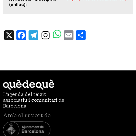
(enllaç)
X
Facebook
Telegram
Email
Share
L’agenda del teixit
associatiu i comunitari de
Barcelona
Amb el suport de: