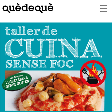
Vés
al
contingut