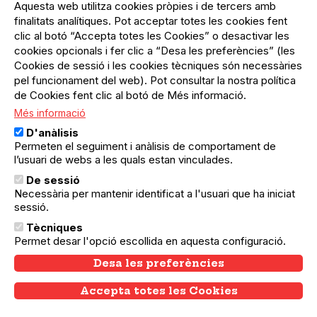
Aquesta web utilitza cookies pròpies i de tercers amb
10.04.2025
10.04.2025
Sant Andreu
finalitats analítiques. Pot acceptar totes les cookies fent
Sessió Informativa. Fitxer General
clic al botó “Accepta totes les Cookies” o desactivar les
d'Entitats Ciutadanes
cookies opcionals i fer clic a “Desa les preferències” (les
Amb el Servei Fem Xarxa! de La Lira donem
Cookies de sessió i les cookies tècniques són necessàries
suport gratuït a les entitats de Sant Andreu.
pel funcionament del web). Pot consultar la nostra política
de Cookies fent clic al botó de Més informació.
Més informació
D'anàlisis
Permeten el seguiment i anàlisis de comportament de
l’usuari de webs a les quals estan vinculades.
De sessió
Necessària per mantenir identificat a l'usuari que ha iniciat
sessió.
Tècniques
Permet desar l'opció escollida en aquesta configuració.
Desa les preferències
Accepta totes les Cookies
Withdraw consent
24.04.2025
24.04.2025
Sant Andreu