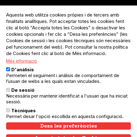
Menú
Inicia sessió
del
Aquesta web utilitza cookies pròpies i de tercers amb
Menú
Registre organització
compte
finalitats analítiques. Pot acceptar totes les cookies fent
usuari
d'usuari
clic al botó “Accepta totes les Cookies” o desactivar les
Menú
Sobre el projecte
no
Peu
cookies opcionals i fer clic a “Desa les preferències” (les
loggat
Preguntes freqüents
Cookies de sessió i les cookies tècniques són necessàries
Contacte
pel funcionament del web). Pot consultar la nostra política
de Cookies fent clic al botó de Més informació.
Més informació
Menú
Política de privacitat
D'anàlisis
Legal
Avís legal
Permeten el seguiment i anàlisis de comportament de
Política de cookies
l’usuari de webs a les quals estan vinculades.
De sessió
El Quèdequè no es fa responsable de les activitats
Necessària per mantenir identificat a l'usuari que ha iniciat
programades; en són responsables els col·lectius
sessió.
organitzadors.
Tècniques
© Quedequè, 2025
Permet desar l'opció escollida en aquesta configuració.
Desa les preferències