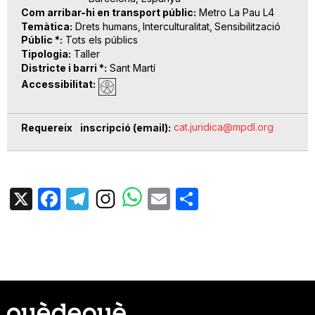
Com arribar-hi en transport públic
Metro La Pau L4
Temàtica
Drets humans
Interculturalitat
Sensibilització
Públic *
Tots els públics
Tipologia
Taller
Districte i barri *
Sant Martí
Accessibilitat
cat.juridica@mpdl.org
Requereix inscripció (email)
X
Facebook
Telegram
Email
Share