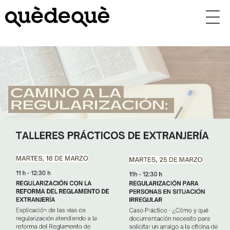
Vés
al
contingut