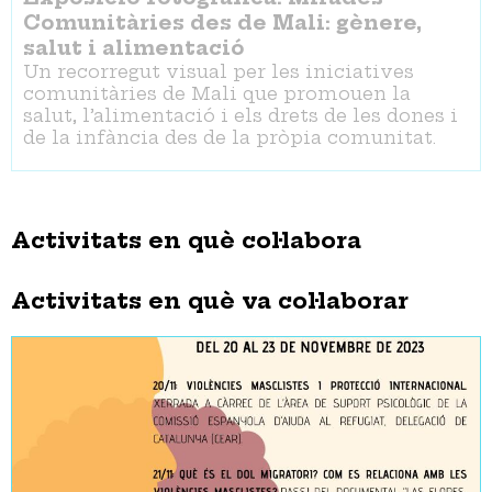
Comunitàries des de Mali: gènere,
salut i alimentació
Un recorregut visual per les iniciatives
comunitàries de Mali que promouen la
salut, l’alimentació i els drets de les dones i
de la infància des de la pròpia comunitat.
Activitats en què col·labora
Activitats en què va col·laborar