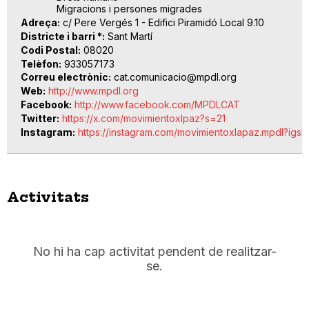
Migracions i persones migrades
Adreça
c/ Pere Vergés 1 - Edifici Piramidó Local 9.10
Districte i barri *
Sant Martí
Codi Postal
08020
Telèfon
933057173
Correu electrònic
cat.comunicacio@mpdl.org
Web
http://www.mpdl.org
Facebook
http://www.facebook.com/MPDLCAT
Twitter
https://x.com/movimientoxlpaz?s=21
Instagram
https://instagram.com/movimientoxlapaz.mpdl?i
Activitats
No hi ha cap activitat pendent de realitzar-
se.