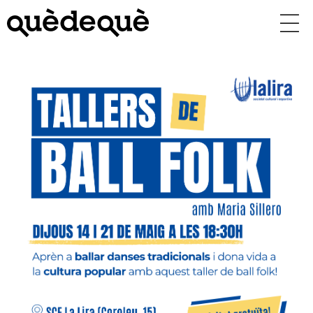
Vés
al
contingut