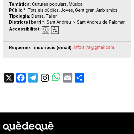
Temàtica
Cultures populars
Música
Públic *
Tots els públics
Joves
Gent gran
Amb amics
Tipologia
Dansa
Taller
Districte i barri *
Sant Andreu
Sant Andreu de Palomar
Accessibilitat
infolalira@gmail.com
Requereix inscripció (email)
X
Facebook
Telegram
Email
Share