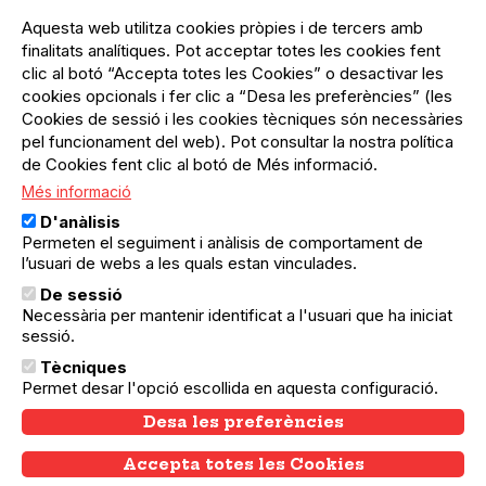
Menú
Inicia sessió
del
Aquesta web utilitza cookies pròpies i de tercers amb
Menú
Registre organització
compte
finalitats analítiques. Pot acceptar totes les cookies fent
usuari
d'usuari
clic al botó “Accepta totes les Cookies” o desactivar les
Menú
Sobre el projecte
no
Peu
cookies opcionals i fer clic a “Desa les preferències” (les
loggat
Preguntes freqüents
Cookies de sessió i les cookies tècniques són necessàries
Contacte
pel funcionament del web). Pot consultar la nostra política
de Cookies fent clic al botó de Més informació.
Més informació
Menú
Política de privacitat
D'anàlisis
Legal
Avís legal
Permeten el seguiment i anàlisis de comportament de
Política de cookies
l’usuari de webs a les quals estan vinculades.
De sessió
El Quèdequè no es fa responsable de les activitats
Necessària per mantenir identificat a l'usuari que ha iniciat
programades; en són responsables els col·lectius
sessió.
organitzadors.
Tècniques
© Quedequè, 2025
Permet desar l'opció escollida en aquesta configuració.
Desa les preferències
Accepta totes les Cookies
Withdraw consent