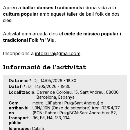
Aprèn a
ballar danses tradicionals
i dona vida a la
cultura popular
amb aquest taller de ball folk de dos
dies!
Activitat emmarcada dins el
cicle de música popular i
tradicional Folk 'n' Viu.
Inscripcions a
infolalira@gmail.com
Informació de l'activitat
Data inici *
Dj., 14/05/2026 - 18:30
Data fi *
Dj., 14/05/2026 - 19:30
Localització
Carrer de Coroleu, 15, Sant Andreu, 08030
Barcelona, Espanya
Com
metro: L1(Fabra i Puig/Sant Andreu) o
arribar-hi
L9N/L10N (Onze de setembre) tren: R3/R4/R7
en
(BCN- Fabra i Puig/BCN-Sant Andre bus: 62,
transport
96, E3, H4, 133, 134
públic
Idioma/es
Català