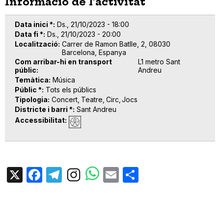
Informació de l'activitat
Data inici *
Ds., 21/10/2023 - 18:00
Data fi *
Ds., 21/10/2023 - 20:00
Localització
Carrer de Ramon Batlle, 2, 08030
Barcelona, Espanya
Com arribar-hi en transport
L1 metro Sant
públic
Andreu
Temàtica
Música
Públic *
Tots els públics
Tipologia
Concert
Teatre
Circ
Jocs
Districte i barri *
Sant Andreu
Accessibilitat
X
Facebook
Telegram
Email
Share