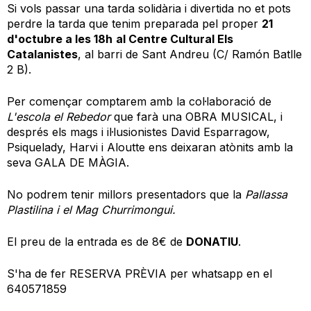
Si vols passar una tarda solidària i divertida no et pots
perdre la tarda que tenim preparada pel proper
21
d'octubre a les 18h
al Centre Cultural Els
Catalanistes
, al barri de Sant Andreu (C/ Ramón Batlle
2 B).
Per començar comptarem amb la col·laboració de
L'escola el Rebedor
que farà una OBRA MUSICAL, i
després els mags i il·lusionistes David Esparragow,
Psiquelady, Harvi i Aloutte ens deixaran atònits amb la
seva GALA DE MÀGIA.
No podrem tenir millors presentadors que la
Pallassa
Plastilina i el Mag Churrimongui.
El preu de la entrada es de 8€ de
DONATIU
.
S'ha de fer RESERVA PRÈVIA per whatsapp en el
640571859