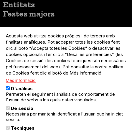
Entitats
Festes majors
Menú
Inicia sessió
del
Aquesta web utilitza cookies pròpies i de tercers amb
Menú
Registre organització
compte
finalitats analítiques. Pot acceptar totes les cookies fent
usuari
d'usuari
clic al botó “Accepta totes les Cookies” o desactivar les
Menú
Sobre el projecte
no
Peu
cookies opcionals i fer clic a “Desa les preferències” (les
loggat
Preguntes freqüents
Cookies de sessió i les cookies tècniques són necessàries
Contacte
pel funcionament del web). Pot consultar la nostra política
de Cookies fent clic al botó de Més informació.
Més informació
Menú
Política de privacitat
D'anàlisis
Legal
Avís legal
Permeten el seguiment i anàlisis de comportament de
Política de cookies
l’usuari de webs a les quals estan vinculades.
De sessió
El Quèdequè no es fa responsable de les activitats
Necessària per mantenir identificat a l'usuari que ha iniciat
programades; en són responsables els col·lectius
sessió.
organitzadors.
Tècniques