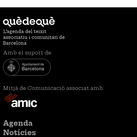
L’agenda del teixit
associatiu i comunitari de
Barcelona
Amb el suport de:
Mitjà de Comunicació associat amb:
Menú
Agenda
principal
Notícies