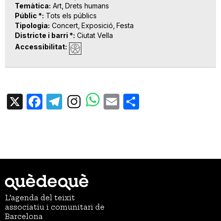
Temàtica
Art
Drets humans
Públic *
Tots els públics
Tipologia
Concert
Exposició
Festa
Districte i barri *
Ciutat Vella
Accessibilitat
X
Facebook
Telegram
Email
Share
L’agenda del teixit
associatiu i comunitari de
Barcelona