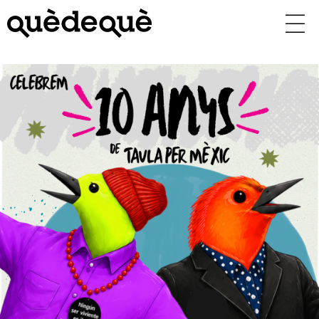
Vés
al
contingut