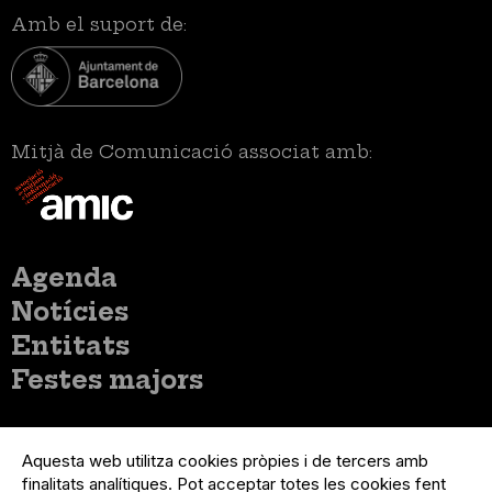
Amb el suport de:
Mitjà de Comunicació associat amb:
Menú
Agenda
principal
Notícies
Entitats
Festes majors
Menú
Inicia sessió
del
Aquesta web utilitza cookies pròpies i de tercers amb
Menú
Registre organització
compte
finalitats analítiques. Pot acceptar totes les cookies fent