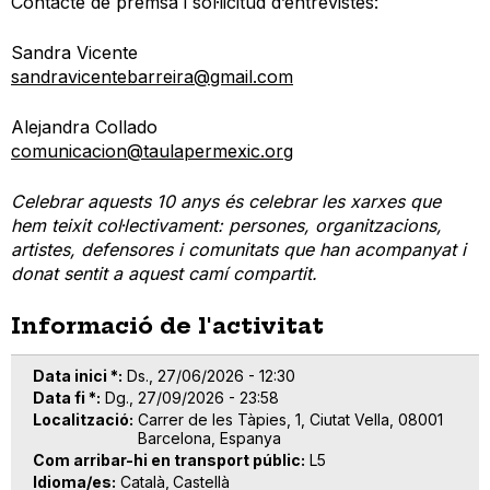
Contacte de premsa i sol·licitud d’entrevistes:
Sandra Vicente
sandravicentebarreira@gmail.com
Alejandra Collado
comunicacion@taulapermexic.org
Celebrar aquests 10 anys és celebrar les xarxes que
hem teixit col·lectivament: persones, organitzacions,
artistes, defensores i comunitats que han acompanyat i
donat sentit a aquest camí compartit.
Informació de l'activitat
Data inici *
Ds., 27/06/2026 - 12:30
Data fi *
Dg., 27/09/2026 - 23:58
Localització
Carrer de les Tàpies, 1, Ciutat Vella, 08001
Barcelona, Espanya
Com arribar-hi en transport públic
L5
Idioma/es
Català
Castellà