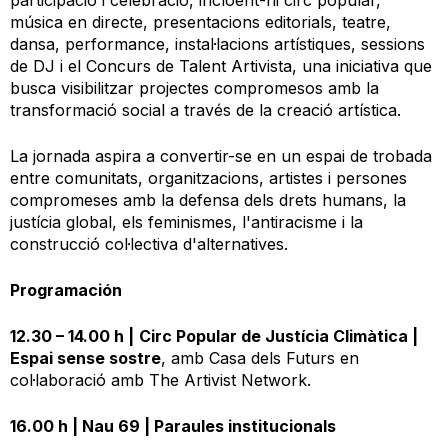
participació i celebració, incloent-hi circ popular,
música en directe, presentacions editorials, teatre,
dansa, performance, instal·lacions artístiques, sessions
de DJ i el Concurs de Talent Artivista, una iniciativa que
busca visibilitzar projectes compromesos amb la
transformació social a través de la creació artística.
La jornada aspira a convertir-se en un espai de trobada
entre comunitats, organitzacions, artistes i persones
compromeses amb la defensa dels drets humans, la
justícia global, els feminismes, l'antiracisme i la
construcció col·lectiva d'alternatives.
Programación
12.30 – 14.00 h
|
Circ Popular de Justícia Climàtica |
Espai sense sostre
, amb Casa dels Futurs en
col·laboració amb The Artivist Network.
16.00 h |
Nau 69 |
Paraules institucionals