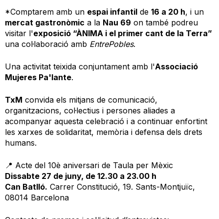
*Comptarem amb un
espai infantil
de
16 a 20 h
, i un
mercat gastronòmic
a la
Nau 69
on també podreu
visitar l'
exposició “ÀNIMA i el primer cant de la Terra”
una col·laboració amb
EntrePobles
.
Una activitat teixida conjuntament amb l'
Associació
Mujeres Pa'lante
.
TxM
convida els mitjans de comunicació,
organitzacions, col·lectius i persones aliades a
acompanyar aquesta celebració i a continuar enfortint
les xarxes de solidaritat, memòria i defensa dels drets
humans.
📍 Acte del 10è aniversari de Taula per Mèxic
Dissabte 27 de juny, de 12.30 a 23.00 h
Can Batlló.
Carrer Constitució, 19. Sants-Montjuïc,
08014 Barcelona