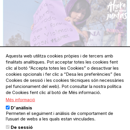
Aquesta web utilitza cookies pròpies i de tercers amb
finalitats analítiques. Pot acceptar totes les cookies fent
clic al botó “Accepta totes les Cookies” o desactivar les
06.05.2026
06.05.2026
Gràcia
cookies opcionals i fer clic a “Desa les preferències” (les
Cinefòrum a Cines Texas: projecció
Cookies de sessió i les cookies tècniques són necessàries
de “Ahora que estamos juntas” amb la
pel funcionament del web). Pot consultar la nostra política
presència de la seva directora
de Cookies fent clic al botó de Més informació.
Cinefòrum que, a partir d’un documental
Més informació
mexicà, obre espais de diàleg sobre
D'anàlisis
l’assetjament de carrer i el dret de les dones
Permeten el seguiment i anàlisis de comportament de
a habitar l’espai públic sense por.
l’usuari de webs a les quals estan vinculades.
De sessió