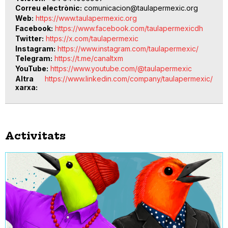
Correu electrònic
comunicacion@taulapermexic.org
Web
https://www.taulapermexic.org
Facebook
https://www.facebook.com/taulapermexicdh
Twitter
https://x.com/taulapermexic
Instagram
https://www.instagram.com/taulapermexic/
Telegram
https://t.me/canaltxm
YouTube
https://www.youtube.com/@taulapermexic
Altra
https://www.linkedin.com/company/taulapermexic/
xarxa
Activitats