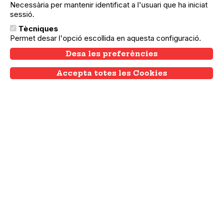
Necessària per mantenir identificat a l'usuari que ha iniciat
sessió.
Tècniques
Permet desar l'opció escollida en aquesta configuració.
Desa les preferències
Accepta totes les Cookies
Withdraw consent
08.05.2026
08.05.2026
Ciutat Vella
Cinefòrum a Cal Temerari: projecció
de “Ahora que estamos juntas” amb
MastaQuba en directe
Cinefòrum que combina cinema i música
per abordar, des d’una mirada feminista, el
dret de les dones a habitar l’espai públic
sense por.