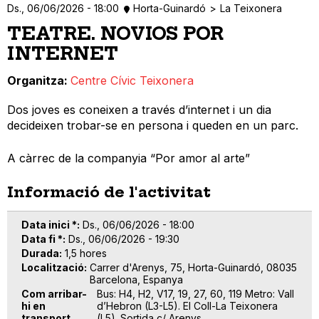
Ds., 06/06/2026 - 18:00
Horta-Guinardó
La Teixonera
TEATRE. NOVIOS POR
INTERNET
Organitza
Centre Cívic Teixonera
Dos joves es coneixen a través d’internet i un dia
decideixen trobar-se en persona i queden en un parc.
A càrrec de la companyia “Por amor al arte”
Informació de l'activitat
Data inici *
Ds., 06/06/2026 - 18:00
Data fi *
Ds., 06/06/2026 - 19:30
Durada
1,5 hores
Localització
Carrer d'Arenys, 75, Horta-Guinardó, 08035
Barcelona, Espanya
Com arribar-
Bus: H4, H2, V17, 19, 27, 60, 119 Metro: Vall
hi en
d’Hebron (L3-L5). El Coll-La Teixonera
transport
(L5). Sortida c/ Arenys