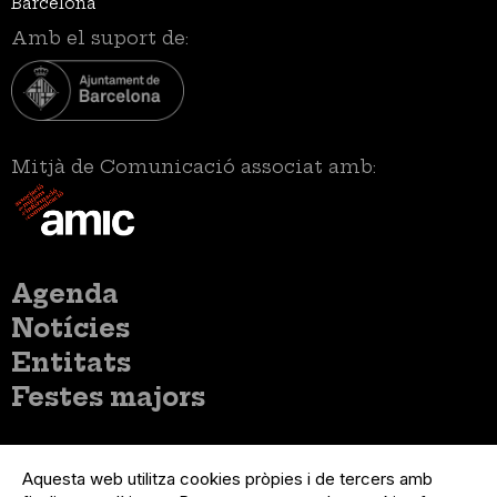
Barcelona
Amb el suport de:
Mitjà de Comunicació associat amb:
Menú
Agenda
principal
Notícies
Entitats
Festes majors
Menú
Inicia sessió
del
Aquesta web utilitza cookies pròpies i de tercers amb
Menú
Registre organització