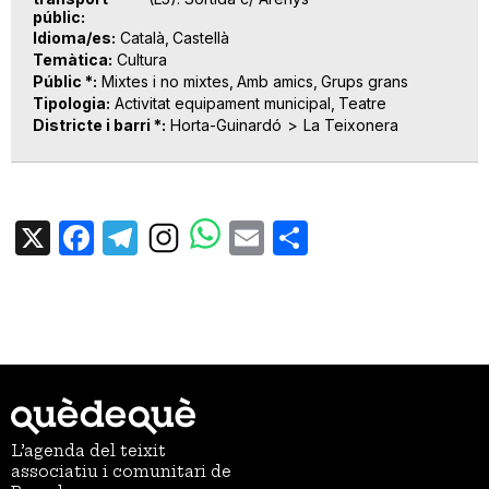
públic
Idioma/es
Català
Castellà
Temàtica
Cultura
Públic *
Mixtes i no mixtes
Amb amics
Grups grans
Tipologia
Activitat equipament municipal
Teatre
Districte i barri *
Horta-Guinardó
La Teixonera
X
Facebook
Telegram
Email
Share
L’agenda del teixit
associatiu i comunitari de