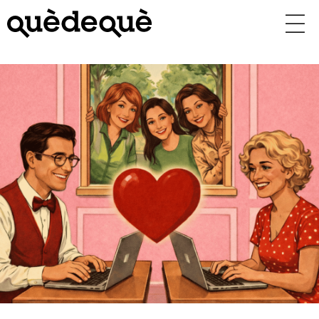
Vés
al
contingut