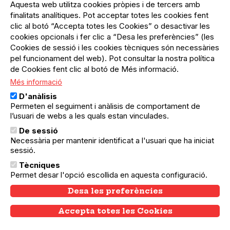
Aquesta web utilitza cookies pròpies i de tercers amb
finalitats analítiques. Pot acceptar totes les cookies fent
clic al botó “Accepta totes les Cookies” o desactivar les
cookies opcionals i fer clic a “Desa les preferències” (les
Cookies de sessió i les cookies tècniques són necessàries
pel funcionament del web). Pot consultar la nostra política
de Cookies fent clic al botó de Més informació.
Més informació
D'anàlisis
Permeten el seguiment i anàlisis de comportament de
l’usuari de webs a les quals estan vinculades.
De sessió
18.04.2026
18.04.2026
La Teixonera
Necessària per mantenir identificat a l'usuari que ha iniciat
LA MAGISTRAL DE DANSA: TEMPS I
sessió.
MOVIMENT
Tècniques
Taller de dansa dirigida a qualsevol persona
Permet desar l'opció escollida en aquesta configuració.
interessada en el moviment.
Desa les preferències
Accepta totes les Cookies
Withdraw consent