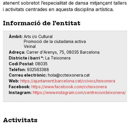
atenent sobretot l’especialitat de dansa mitjançant tallers
i activitats centrades en aquesta disciplina artística.
Informació de l’entitat
Àmbit
Arts i/o Cultural
Promoció de la ciutadania activa
Veïnal
Adreça
Carrer d'Arenys, 75, 08035 Barcelona
Districte i barri *
La Teixonera
Codi Postal
08035
Telèfon
932563388
Correu electrònic
hola@ccteixonera.cat
Web
https://ajuntament.barcelona.cat/ccivics/teixonera
Facebook
https://www.facebook.com/ccteixonera
Instagram
https://www.instagram.com/centrecivicteixonera/
Activitats