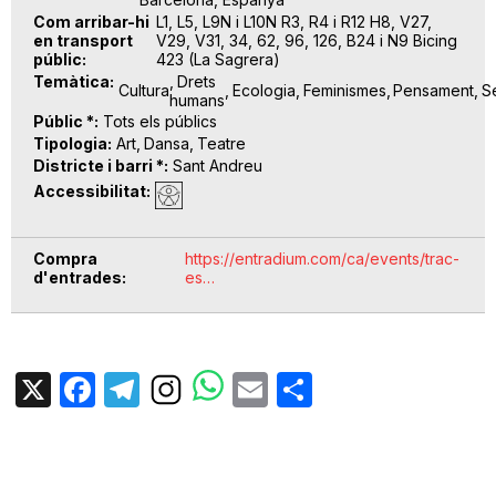
Com arribar-hi
L1, L5, L9N i L10N R3, R4 i R12 H8, V27,
en transport
V29, V31, 34, 62, 96, 126, B24 i N9 Bicing
públic
423 (La Sagrera)
Temàtica
Drets
Cultura
Ecologia
Feminismes
Pensament
Se
humans
Públic *
Tots els públics
Tipologia
Art
Dansa
Teatre
Districte i barri *
Sant Andreu
Accessibilitat
Compra
https://entradium.com/ca/events/trac-
d'entrades
es…
X
Facebook
Telegram
Email
Share