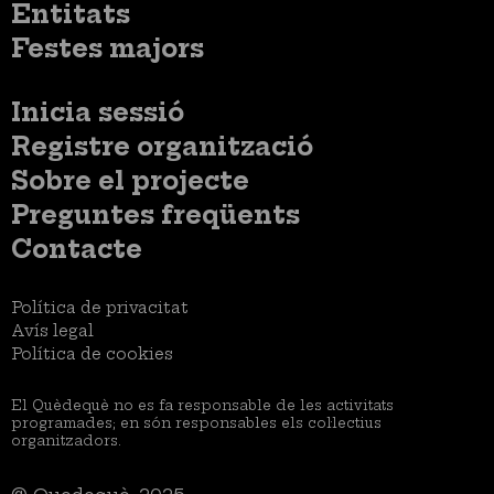
Entitats
Festes majors
Menú
Inicia sessió
del
Menú
Registre organització
compte
usuari
d'usuari
Menú
Sobre el projecte
no
Peu
loggat
Preguntes freqüents
Contacte
Menú
Política de privacitat
Legal
Avís legal
Política de cookies
El Quèdequè no es fa responsable de les activitats
programades; en són responsables els col·lectius
organitzadors.