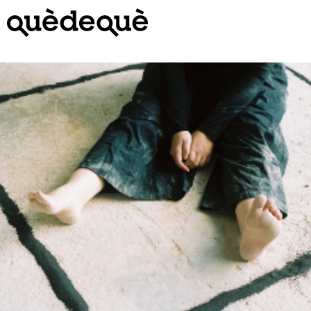
Vés
al
contingut