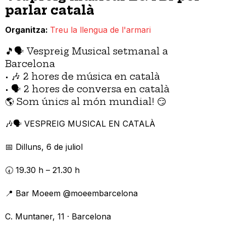
parlar català
Organitza
Treu la llengua de l'armari
🎵🗣 Vespreig Musical setmanal a
Barcelona
• 🎶 2 hores de música en català
• 🗣 2 hores de conversa en català
🌎 Som únics al món mundial! 😏
🎶🗣️ VESPREIG MUSICAL EN CATALÀ
📅 Dilluns, 6 de juliol
🕢 19.30 h – 21.30 h
📍 Bar Moeem @moeembarcelona
C. Muntaner, 11 · Barcelona