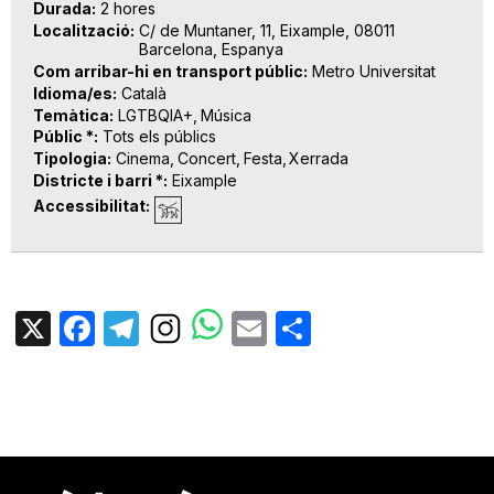
Durada
2 hores
Localització
C/ de Muntaner, 11, Eixample, 08011
Barcelona, Espanya
Com arribar-hi en transport públic
Metro Universitat
Idioma/es
Català
Temàtica
LGTBQIA+
Música
Públic *
Tots els públics
Tipologia
Cinema
Concert
Festa
Xerrada
Districte i barri *
Eixample
Accessibilitat
X
Facebook
Telegram
Email
Share