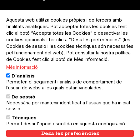
Menú
Inicia sessió
del
Aquesta web utilitza cookies pròpies i de tercers amb
Menú
Registre organització
compte
finalitats analítiques. Pot acceptar totes les cookies fent
usuari
d'usuari
Menú
Sobre el projecte
clic al botó “Accepta totes les Cookies” o desactivar les
no
Peu
cookies opcionals i fer clic a “Desa les preferències” (les
loggat
Preguntes freqüents
Cookies de sessió i les cookies tècniques són necessàries
Contacte
pel funcionament del web). Pot consultar la nostra política
de Cookies fent clic al botó de Més informació.
Més informació
Menú
Política de privacitat
D'anàlisis
Legal
Avís legal
Permeten el seguiment i anàlisis de comportament de
Política de cookies
l’usuari de webs a les quals estan vinculades.
De sessió
El Quèdequè no es fa responsable de les activitats
Necessària per mantenir identificat a l'usuari que ha iniciat
programades; en són responsables els col·lectius
organitzadors.
sessió.
Tècniques
© Quedequè, 2025
Permet desar l'opció escollida en aquesta configuració.
Desa les preferències