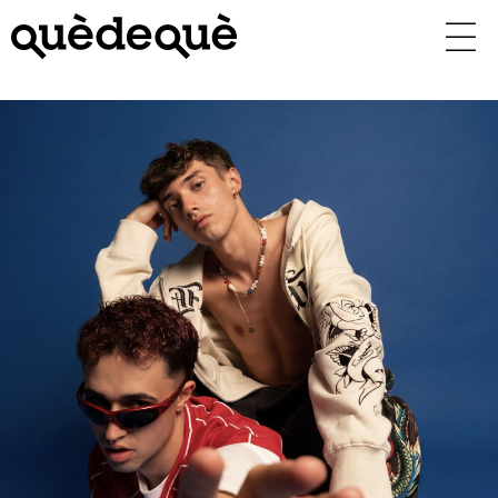
Vés
al
contingut