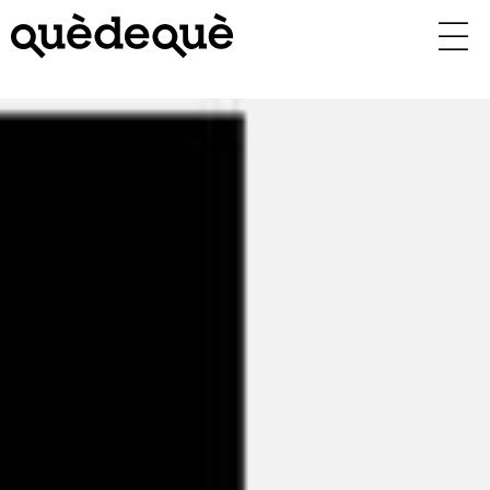
Vés
al
contingut