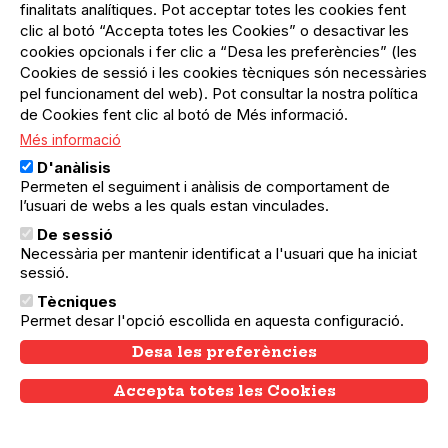
finalitats analítiques. Pot acceptar totes les cookies fent
clic al botó “Accepta totes les Cookies” o desactivar les
cookies opcionals i fer clic a “Desa les preferències” (les
Cookies de sessió i les cookies tècniques són necessàries
pel funcionament del web). Pot consultar la nostra política
05.12.2024
05.12.2024
Sant Andreu
de Cookies fent clic al botó de Més informació.
Masculinitats racialitzades
Més informació
Com opera el racisme en la construcció de
D'anàlisis
la masculinitat?
Permeten el seguiment i anàlisis de comportament de
l’usuari de webs a les quals estan vinculades.
De sessió
Necessària per mantenir identificat a l'usuari que ha iniciat
sessió.
Tècniques
Permet desar l'opció escollida en aquesta configuració.
Desa les preferències
Accepta totes les Cookies
Withdraw consent