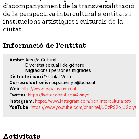
d'acompanyament de la transversalització
de la perspectiva intercultural a entitats i
institucions artístiques i culturals de la
ciutat.
Informació de l’entitat
Àmbit
Arts i/o Cultural
Diversitat sexual i de gènere
Migracions i persones migrades
Districte i barri *
Ciutat Vella
Correu electrònic
espaiavinyo@bcn.cat
Web
http://www.espaiavinyo.cat
Twitter
https://twitter.com/EspaiAvinyo
Instagram
https://www.instagram.com/bcn_interculturalitat/
YouTube
https://www.youtube.com/channel/UCzPS2o_UGdi
Activitats