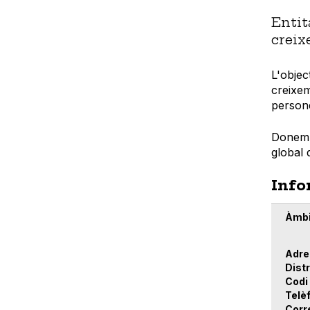
Entit
creix
L'objec
creixem
persone
Donem e
global 
Info
Àmbi
Adre
Distr
Codi
Telè
Corr