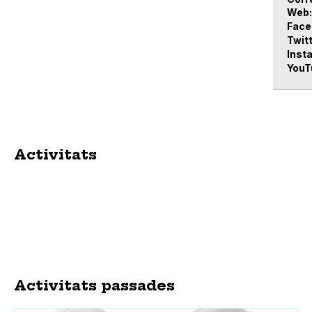
Web
Face
Twit
Inst
YouT
Activitats
Activitats passades