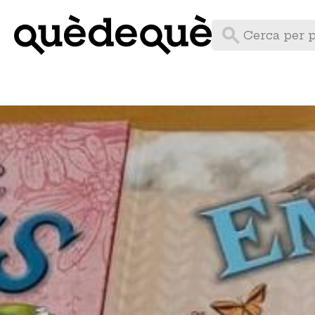
Vés
al
contingut