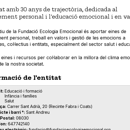
at amb 30 anys de trajectòria, dedicada al
ement personal i l'educació emocional i en va
tiu de la Fundació Ecologia Emocional és aportar eines de
ent personal, treball en valors i gestió de les emocions a
s, col·lectius i entitats, especialment del sector salut i educ
ines i recursos per col·laborar en la millora del clima emo
de la nostra societat.
rmació de l’entitat
t
Educació i formació
Infància i famílies
Salut
ça
Carrer Sant Adrià, 20 (Recinte Fabra i Coats)
icte i barri *
Sant Andreu
 Postal
08030
fon
647742140
eu electrònic
fundacio@fundacioecologiaemocional.org