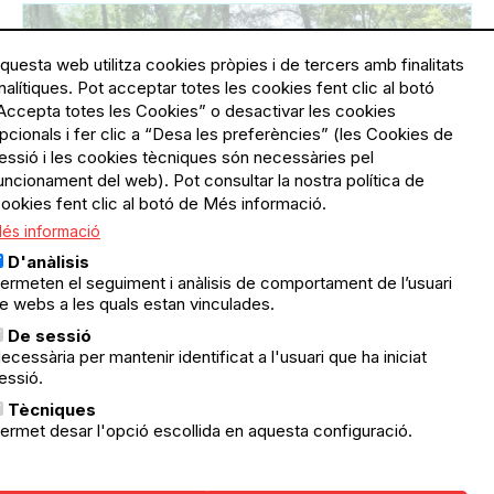
questa web utilitza cookies pròpies i de tercers amb finalitats
nalítiques. Pot acceptar totes les cookies fent clic al botó
Accepta totes les Cookies” o desactivar les cookies
pcionals i fer clic a “Desa les preferències” (les Cookies de
essió i les cookies tècniques són necessàries pel
uncionament del web). Pot consultar la nostra política de
ookies fent clic al botó de Més informació.
és informació
D'anàlisis
ermeten el seguiment i anàlisis de comportament de l’usuari
01.02.2025
01.02.2025
Sant Andreu
e webs a les quals estan vinculades.
Taller matinal: L’art de crear
ponts. La comunicació
De sessió
ecessària per mantenir identificat a l'usuari que ha iniciat
Emocionalment Ecològica
essió.
Eines pràctiques per a una comunicació
Tècniques
emocionalment ecològica.
ermet desar l'opció escollida en aquesta configuració.