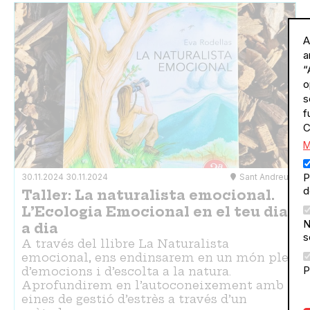
A
a
“
o
s
f
C
M
P
30.11.2024
30.11.2024
Sant Andreu
d
Taller: La naturalista emocional.
L’Ecologia Emocional en el teu dia
N
a dia
s
A través del llibre La Naturalista
emocional, ens endinsarem en un món ple
P
d’emocions i d’escolta a la natura.
Aprofundirem en l’autoconeixement amb
eines de gestió d’estrès a través d’un